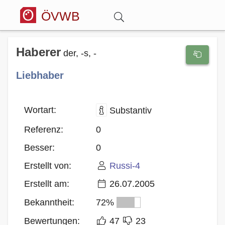
ÖVWB
Anmelden
Haberer
der, -s, -
Liebhaber
Wörterbuch
Hitparade
Wortart:
Substantiv
Referenz:
0
Forum
Besser:
0
Erstellt von:
Russi-4
Blog
Erstellt am:
26.07.2005
Bekanntheit:
72%
Bewertungen:
47
23