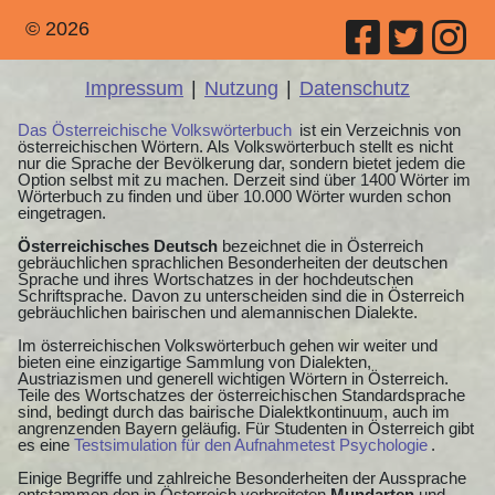
© 2026
Impressum
|
Nutzung
|
Datenschutz
Das Österreichische Volkswörterbuch
ist ein Verzeichnis von
österreichischen Wörtern. Als Volkswörterbuch stellt es nicht
nur die Sprache der Bevölkerung dar, sondern bietet jedem die
Option selbst mit zu machen. Derzeit sind über 1400 Wörter im
Wörterbuch zu finden und über 10.000 Wörter wurden schon
eingetragen.
Österreichisches Deutsch
bezeichnet die in Österreich
gebräuchlichen sprachlichen Besonderheiten der deutschen
Sprache und ihres Wortschatzes in der hochdeutschen
Schriftsprache. Davon zu unterscheiden sind die in Österreich
gebräuchlichen bairischen und alemannischen Dialekte.
Im österreichischen Volkswörterbuch gehen wir weiter und
bieten eine einzigartige Sammlung von Dialekten,
Austriazismen und generell wichtigen Wörtern in Österreich.
Teile des Wortschatzes der österreichischen Standardsprache
sind, bedingt durch das bairische Dialektkontinuum, auch im
angrenzenden Bayern geläufig. Für Studenten in Österreich gibt
es eine
Testsimulation für den Aufnahmetest Psychologie
.
Einige Begriffe und zahlreiche Besonderheiten der Aussprache
entstammen den in Österreich verbreiteten
Mundarten
und