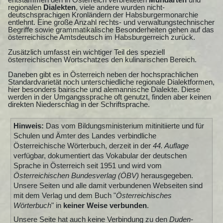
regionalen
Dialekten
, viele andere wurden nicht-
deutschsprachigen Kronländern der Habsburgermonarchie
entlehnt. Eine große Anzahl rechts- und verwaltungstechnischer
Begriffe sowie grammatikalische Besonderheiten gehen auf das
österreichische Amtsdeutsch im Habsburgerreich zurück.
Zusätzlich umfasst ein wichtiger Teil des speziell
österreichischen Wortschatzes den kulinarischen Bereich.
Daneben gibt es in Österreich neben der hochsprachlichen
Standardvarietät noch unterschiedliche regionale Dialektformen,
hier besonders bairische und alemannische Dialekte. Diese
werden in der Umgangssprache oft genutzt, finden aber keinen
direkten Niederschlag in der Schriftsprache.
Hinweis:
Das vom Bildungsministerium mitinitiierte und für
Schulen und Ämter des Landes verbindliche
Österreichische Wörterbuch, derzeit in der
44. Auflage
verfügbar, dokumentiert das Vokabular der deutschen
Sprache in Österreich seit 1951 und wird vom
Österreichischen Bundesverlag (ÖBV)
herausgegeben.
Unsere Seiten und alle damit verbundenen Webseiten sind
mit dem Verlag und dem Buch "
Österreichisches
Wörterbuch
" in
keiner Weise verbunden
.
Unsere Seite hat auch keine Verbindung zu den
Duden-