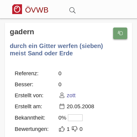
ÖVWB
Anmelden
gadern
durch ein Gitter werfen (sieben)
Wörterbuch
meist Sand oder Erde
Hitparade
Referenz:
0
Besser:
0
Forum
Erstellt von:
zott
Blog
Erstellt am:
20.05.2008
Bekanntheit:
0%
Bewertungen:
1
0