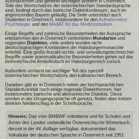
Austriazismen und generell wichtigen Wörtern in Österreich.
Teile des Wortschatzes der österreichischen Standardsprache
sind, bedingt durch das bairische Dialektkontinuum, auch im
angrenzenden Bayern geläufig. Die Seite unterstützt auch
Studenten in Österreich, insbesondere für den
Aufnahmetest
Psychologie
und den
MedAT für das Medizinstudium
.
Einige Begriffe und zahlreiche Besonderheiten der Aussprache
entstammen den in Österreich verbreiteten
Mundarten
und
regionalen
Dialekten
, viele andere wurden nicht-
deutschsprachigen Kronländern der Habsburgermonarchie
entlehnt. Eine große Anzahl rechts- und verwaltungstechnischer
Begriffe sowie grammatikalische Besonderheiten gehen auf das
österreichische Amtsdeutsch im Habsburgerreich zurück.
Außerdem umfasst ein wichtiger Teil des speziell
österreichischen Wortschatzes den kulinarischen Bereich.
Daneben gibt es in Österreich neben der hochsprachlichen
Standardvarietät noch einige regionale Dialektformen, hier
insbesondere bairische und alemannische Dialekte. Diese
werden in der Umgangssprache oft genutzt, finden aber keinen
direkten Niederschlag in der Schriftsprache.
Hinweis:
Das vom BMBWF mitinitiierte und für Schulen und
Ämter des Landes verbindliche Österreichische Wörterbuch,
derzeit in der
44. Auflage
verfügbar, dokumentiert das
Vokabular der deutschen Sprache in Österreich seit 1951