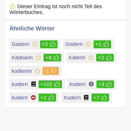
Dieser Eintrag ist noch nicht Teil des
Wörterbuches.
Ähnliche Wörter
Gadern
+2
Godern
+1
Kädearin
+8
Käterin
+2
kodieren
-1
kudern
+102
kudern
+3
kudern
+2
Kudern
+7