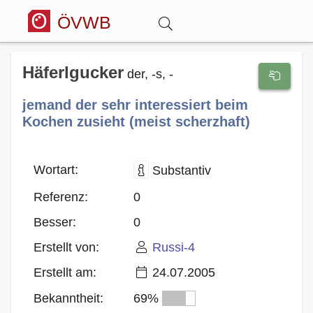
ÖVWB
Anmelden
Häferlgucker
der, -s, -
jemand der sehr interessiert beim
Wörterbuch
Kochen zusieht (meist scherzhaft)
Hitparade
Wortart:
Substantiv
Forum
Referenz:
0
Besser:
0
Blog
Erstellt von:
Russi-4
Erstellt am:
24.07.2005
Bekanntheit:
69%