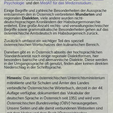
Psychologie
und den
MedAT für das Medizinstudium
.
Einige Begriffe und zahlreiche Besonderheiten der Aussprache
entstammen den in Österreich verbreiteten
Mundarten
und
regionalen
Dialekten
, viele andere wurden nicht-
deutschsprachigen Kronländern der Habsburgermonarchie
entlehnt. Eine große Anzahl rechts- und verwaltungstechnischer
Begriffe sowie grammatikalische Besonderheiten gehen auf das
österreichische Amtsdeutsch im Habsburgerreich zurück.
Zusätzlich umfasst ein wichtiger Teil des speziell
österreichischen Wortschatzes den kulinarischen Bereich.
Daneben gibt es in Österreich abseits der hochsprachlichen
Standardvarietät noch einige regionale Dialektformen, hier
besonders bairische und alemannische Dialekte. Diese werden
in der Umgangssprache oft genutzt, finden aber keinen direkten
Niederschlag in der Schriftsprache.
Hinweis:
Das vom österreichischen Unterrichtsministerium
mitinitiierte und für Schulen und Ämter des Landes
verbindliche Österreichische Wörterbuch, derzeit in der
44.
Auflage
verfügbar, dokumentiert das Vokabular der
deutschen Sprache in Österreich seit 1951 und wird vom
Österreichischen Bundesverlag (ÖBV)
herausgegeben.
Unsere Seiten und alle damit verbundenen Webseiten sind