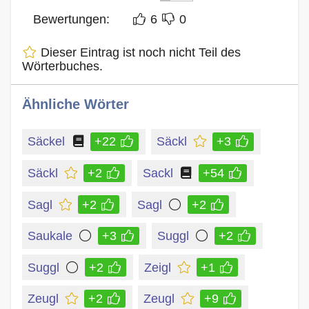
Bewertungen:
6
0
Dieser Eintrag ist noch nicht Teil des
Wörterbuches.
Ähnliche Wörter
Säckel
+22
Säckl
+3
Säckl
+2
Sackl
+54
Sagl
+2
Sagl
+2
Saukale
+3
Suggl
+2
Suggl
+2
Zeigl
+1
Zeugl
+2
Zeugl
+9