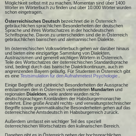
Möglichkeit selbst mit zu machen. Momentan sind über 1400
Wörter im Wörterbuch zu finden und über 10.000 Wörter wurden
schon eingetragen.
Österreichisches Deutsch
bezeichnet die in Österreich
gebräuchlichen sprachlichen Besonderheiten der deutschen
Sprache und ihres Wortschatzes in der hochdeutschen
Schriftsprache. Davon zu unterscheiden sind die in Österreich
gebräuchlichen bairischen und alemannischen Dialekte.
Im österreichischen Volkswörterbuch gehen wir darüber hinaus
und bieten eine einzigartige Sammlung von Dialekten,
Austriazismen und generell wichtigen Wörtern in Österreich.
Teile des Wortschatzes der österreichischen Standardsprache
sind, bedingt durch das bairische Dialektkontinuum, auch im
angrenzenden Bayern geläufig. Für Studenten in Österreich gibt
es eine
Testsimulation für den Aufnahmetest Psychologie
.
Einige Begriffe und zahlreiche Besonderheiten der Aussprache
entstammen den in Österreich verbreiteten
Mundarten
und
regionalen
Dialekten
, viele andere wurden nicht-
deutschsprachigen Kronländern der Habsburgermonarchie
entlehnt. Eine große Anzahl rechts- und verwaltungstechnischer
Begriffe sowie grammatikalische Besonderheiten gehen auf das
österreichische Amtsdeutsch im Habsburgerreich zurück.
Außerdem umfasst ein wichtiger Teil des speziell
österreichischen Wortschatzes den kulinarischen Bereich.
Daneben gibt es in Österreich neben der hochsprachlichen