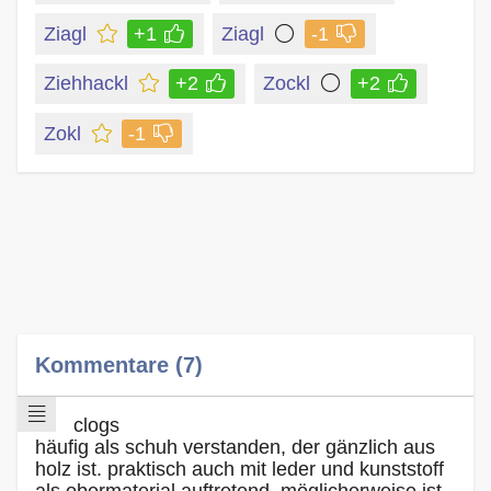
Ziagl
+1
Ziagl
-1
Ziehhackl
+2
Zockl
+2
Zokl
-1
Kommentare (7)
clogs
häufig als schuh verstanden, der gänzlich aus
holz ist. praktisch auch mit leder und kunststoff
als obermaterial auftretend. möglicherweise ist