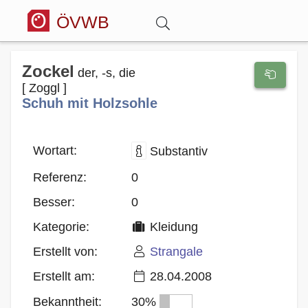
ÖVWB
Anmelden
Zockel
der, -s, die
[ Zoggl ]
Schuh mit Holzsohle
Wörterbuch
Hitparade
Wortart:
Substantiv
Referenz:
0
Forum
Besser:
0
Kategorie:
Kleidung
Blog
Erstellt von:
Strangale
Erstellt am:
28.04.2008
Bekanntheit:
30%