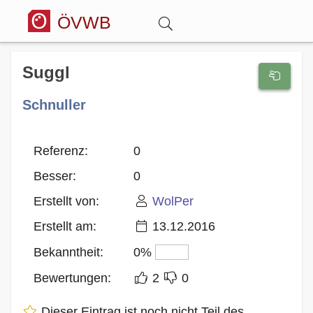
ÖVWB
Anmelden
Suggl
Schnuller
Wörterbuch
Hitparade
Referenz:
0
Besser:
0
Forum
Erstellt von:
WolPer
Erstellt am:
13.12.2016
Blog
Bekanntheit:
0%
Bewertungen:
2
0
Dieser Eintrag ist noch nicht Teil des