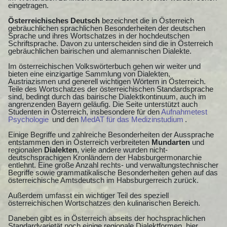
eingetragen.
Österreichisches Deutsch
bezeichnet die in Österreich
gebräuchlichen sprachlichen Besonderheiten der deutschen
Sprache und ihres Wortschatzes in der hochdeutschen
Schriftsprache. Davon zu unterscheiden sind die in Österreich
gebräuchlichen bairischen und alemannischen Dialekte.
Im österreichischen Volkswörterbuch gehen wir weiter und
bieten eine einzigartige Sammlung von Dialekten,
Austriazismen und generell wichtigen Wörtern in Österreich.
Teile des Wortschatzes der österreichischen Standardsprache
sind, bedingt durch das bairische Dialektkontinuum, auch im
angrenzenden Bayern geläufig. Die Seite unterstützt auch
Studenten in Österreich, insbesondere für den
Aufnahmetest
Psychologie
und den
MedAT für das Medizinstudium
.
Einige Begriffe und zahlreiche Besonderheiten der Aussprache
entstammen den in Österreich verbreiteten
Mundarten
und
regionalen
Dialekten
, viele andere wurden nicht-
deutschsprachigen Kronländern der Habsburgermonarchie
entlehnt. Eine große Anzahl rechts- und verwaltungstechnischer
Begriffe sowie grammatikalische Besonderheiten gehen auf das
österreichische Amtsdeutsch im Habsburgerreich zurück.
Außerdem umfasst ein wichtiger Teil des speziell
österreichischen Wortschatzes den kulinarischen Bereich.
Daneben gibt es in Österreich abseits der hochsprachlichen
Standardvarietät noch einige regionale Dialektformen, hier