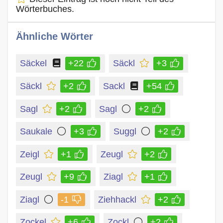
Wörterbuches.
Ähnliche Wörter
Säckel
+22
Säckl
+3
Säckl
+2
Sackl
+54
Sagl
+2
Sagl
+2
Saukale
+3
Suggl
+2
Zeigl
+1
Zeugl
+2
Zeugl
+9
Ziagl
+1
Ziagl
-1
Ziehhackl
+2
Zockel
+6
Zockl
+2