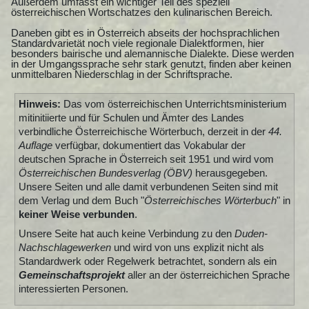
Außerdem umfasst ein wichtiger Teil des speziell
österreichischen Wortschatzes den kulinarischen Bereich.
Daneben gibt es in Österreich abseits der hochsprachlichen
Standardvarietät noch viele regionale Dialektformen, hier
besonders bairische und alemannische Dialekte. Diese werden
in der Umgangssprache sehr stark genutzt, finden aber keinen
unmittelbaren Niederschlag in der Schriftsprache.
Hinweis:
Das vom österreichischen Unterrichtsministerium
mitinitiierte und für Schulen und Ämter des Landes
verbindliche Österreichische Wörterbuch, derzeit in der
44.
Auflage
verfügbar, dokumentiert das Vokabular der
deutschen Sprache in Österreich seit 1951 und wird vom
Österreichischen Bundesverlag (ÖBV)
herausgegeben.
Unsere Seiten und alle damit verbundenen Seiten sind mit
dem Verlag und dem Buch "
Österreichisches Wörterbuch
" in
keiner Weise verbunden
.
Unsere Seite hat auch keine Verbindung zu den
Duden-
Nachschlagewerken
und wird von uns explizit nicht als
Standardwerk oder Regelwerk betrachtet, sondern als ein
Gemeinschaftsprojekt
aller an der österreichichen Sprache
interessierten Personen.