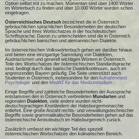
Option selbst mit zu machen. Momentan sind über 1400 Wörter
im Wörterbuch zu finden und über 10.000 Wörter wurden schon
eingetragen.
Österreichisches Deutsch
bezeichnet die in Österreich
gebräuchlichen sprachlichen Besonderheiten der deutschen
Sprache und ihres Wortschatzes in der hochdeutschen
Schriftsprache. Davon zu unterscheiden sind die in Österreich
gebräuchlichen bairischen und alemannischen Dialekte.
Im österreichischen Volkswörterbuch gehen wir darüber hinaus
und bieten eine einzigartige Sammlung von Dialekten,
Austriazismen und generell wichtigen Wörtern in Österreich.
Teile des Wortschatzes der österreichischen Standardsprache
sind, bedingt durch das bairische Dialektkontinuum, auch im
angrenzenden Bayern geläufig. Die Seite unterstützt auch
Studenten in Österreich, insbesondere für den
Aufnahmetest
Psychologie
und den
MedAT für das Medizinstudium
.
Einige Begriffe und zahlreiche Besonderheiten der Aussprache
entstammen den in Österreich verbreiteten
Mundarten
und
regionalen
Dialekten
, viele andere wurden nicht-
deutschsprachigen Kronländern der Habsburgermonarchie
entlehnt. Eine große Anzahl rechts- und verwaltungstechnischer
Begriffe sowie grammatikalische Besonderheiten gehen auf das
österreichische Amtsdeutsch im Habsburgerreich zurück.
Zusätzlich umfasst ein wichtiger Teil des speziell
österreichischen Wortschatzes den kulinarischen Bereich.