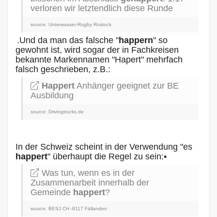
verloren wir letztendlich diese Runde
source: Unterwasser-Rugby Rostock
.Und da man das falsche "
happern
" so
gewohnt ist, wird sogar der in Fachkreisen
bekannte Markennamen "Hapert" mehrfach
falsch geschrieben, z.B.:
Happert
Anhänger geeignet zur BE
Ausbildung
source: Drivingtrucks.de
In der Schweiz scheint in der Verwendung "es
happert
" überhaupt die Regel zu sein:•
Was tun, wenn es in der
Zusammenarbeit innerhalb der
Gemeinde
happert
?
source: BESJ CH -8117 Fällanden