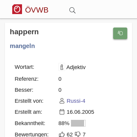
ÖVWB
Anmelden
happern
mangeln
Wörterbuch
Hitparade
Wortart:
Adjektiv
Referenz:
0
Forum
Besser:
0
Erstellt von:
Russi-4
Blog
Erstellt am:
16.06.2005
Bekanntheit:
88%
Bewertungen:
62
7