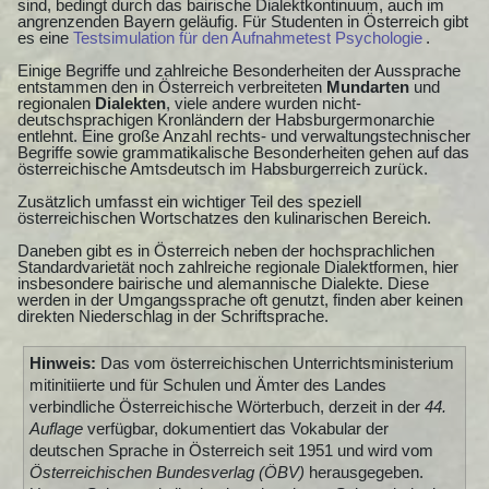
sind, bedingt durch das bairische Dialektkontinuum, auch im
angrenzenden Bayern geläufig. Für Studenten in Österreich gibt
es eine
Testsimulation für den Aufnahmetest Psychologie
.
Einige Begriffe und zahlreiche Besonderheiten der Aussprache
entstammen den in Österreich verbreiteten
Mundarten
und
regionalen
Dialekten
, viele andere wurden nicht-
deutschsprachigen Kronländern der Habsburgermonarchie
entlehnt. Eine große Anzahl rechts- und verwaltungstechnischer
Begriffe sowie grammatikalische Besonderheiten gehen auf das
österreichische Amtsdeutsch im Habsburgerreich zurück.
Zusätzlich umfasst ein wichtiger Teil des speziell
österreichischen Wortschatzes den kulinarischen Bereich.
Daneben gibt es in Österreich neben der hochsprachlichen
Standardvarietät noch zahlreiche regionale Dialektformen, hier
insbesondere bairische und alemannische Dialekte. Diese
werden in der Umgangssprache oft genutzt, finden aber keinen
direkten Niederschlag in der Schriftsprache.
Hinweis:
Das vom österreichischen Unterrichtsministerium
mitinitiierte und für Schulen und Ämter des Landes
verbindliche Österreichische Wörterbuch, derzeit in der
44.
Auflage
verfügbar, dokumentiert das Vokabular der
deutschen Sprache in Österreich seit 1951 und wird vom
Österreichischen Bundesverlag (ÖBV)
herausgegeben.