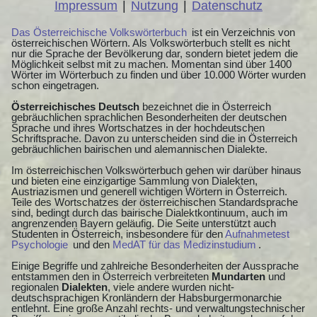
Impressum
|
Nutzung
|
Datenschutz
Das Österreichische Volkswörterbuch
ist ein Verzeichnis von
österreichischen Wörtern. Als Volkswörterbuch stellt es nicht
nur die Sprache der Bevölkerung dar, sondern bietet jedem die
Möglichkeit selbst mit zu machen. Momentan sind über 1400
Wörter im Wörterbuch zu finden und über 10.000 Wörter wurden
schon eingetragen.
Österreichisches Deutsch
bezeichnet die in Österreich
gebräuchlichen sprachlichen Besonderheiten der deutschen
Sprache und ihres Wortschatzes in der hochdeutschen
Schriftsprache. Davon zu unterscheiden sind die in Österreich
gebräuchlichen bairischen und alemannischen Dialekte.
Im österreichischen Volkswörterbuch gehen wir darüber hinaus
und bieten eine einzigartige Sammlung von Dialekten,
Austriazismen und generell wichtigen Wörtern in Österreich.
Teile des Wortschatzes der österreichischen Standardsprache
sind, bedingt durch das bairische Dialektkontinuum, auch im
angrenzenden Bayern geläufig. Die Seite unterstützt auch
Studenten in Österreich, insbesondere für den
Aufnahmetest
Psychologie
und den
MedAT für das Medizinstudium
.
Einige Begriffe und zahlreiche Besonderheiten der Aussprache
entstammen den in Österreich verbreiteten
Mundarten
und
regionalen
Dialekten
, viele andere wurden nicht-
deutschsprachigen Kronländern der Habsburgermonarchie
entlehnt. Eine große Anzahl rechts- und verwaltungstechnischer