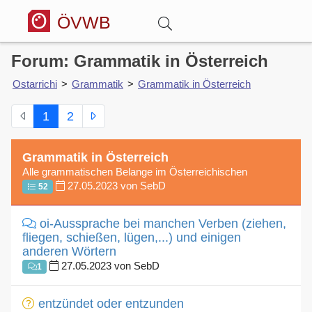
ÖVWB
Forum: Grammatik in Österreich
Anmelden
Ostarrichi
>
Grammatik
>
Grammatik in Österreich
Wörterbuch
1
2
Hitparade
Grammatik in Österreich
Alle grammatischen Belange im Österreichischen
27.05.2023 von SebD
52
Forum
oi-Aussprache bei manchen Verben (ziehen,
Blog
fliegen, schießen, lügen,...) und einigen
anderen Wörtern
27.05.2023 von SebD
1
entzündet oder entzunden