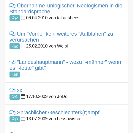
Übernahme 'unlogischer' Neologismen in die
Standardsprache
09.04.2010 von takacsbecs
2
Um "Vorne" kein weiteres "Aufblähen" zu
verursachen
25.02.2010 von Weibi
2
"Landeshauptmann" - wozu "-männer" wenn
es "-leute" gibt?
8
xx
17.10.2009 von JoDo
1
Sprachlicher Geschlechterk(r)ampf
13.07.2009 von bessawissa
3