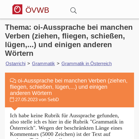
ÖVWB
Thema: oi-Aussprache bei manchen
Anmelden
Verben (ziehen, fliegen, schießen,
lügen,...) und einigen anderen
Wörterbuch
Wörtern
Ostarrichi
>
Grammatik
>
Grammatik in Österreich
Hitparade
oi-Aussprache bei manchen Verben (ziehen,
Forum
fliegen, schießen, lügen,...) und einigen
anderen Wörtern
27.05.2023 von SebD
Blog
Ich habe keine Rubrik für Aussprache gefunden,
also stelle ich es hier in die Rubrik "Grammatik in
Österreich". Wegen der beschränkten Länge eines
Kommentars (5000 Zeichen) ist der Text auf