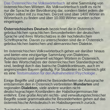
Das Österreichische Volkswörterbuch
ist eine Sammlung von
österreichischen Wörtern. Als Volkswörterbuch stellt es nicht
nur die Sprache der Bevölkerung dar, sondern bietet jedem die
Option selbst mit zu machen. Derzeit sind über 1400 Wörter im
Wörterbuch zu finden und über 10.000 Wörter wurden schon
eingetragen.
Österreichisches Deutsch
bezeichnet die in Österreich
gebräuchlichen sprachlichen Besonderheiten der deutschen
Sprache und ihres Wortschatzes in der hochdeutschen
Schriftsprache. Davon zu unterscheiden sind die in Österreich
gebräuchlichen bairischen und alemannischen Dialekte.
Im österreichischen Volkswörterbuch gehen wir darüber hinaus
und bieten eine einzigartige Sammlung von Dialekten,
Austriazismen und generell wichtigen Wörtern in Österreich.
Teile des Wortschatzes der österreichischen Standardsprache
sind, bedingt durch das bairische Dialektkontinuum, auch im
angrenzenden Bayern geläufig. Für Studenten in Österreich gibt
es eine
Testsimulation für den Aufnahmetest Psychologie
.
Einige Begriffe und zahlreiche Besonderheiten der Aussprache
entstammen den in Österreich verbreiteten
Mundarten
und
regionalen
Dialekten
, viele andere wurden nicht-
deutschsprachigen Kronländern der Habsburgermonarchie
entlehnt. Eine große Anzahl rechts- und verwaltungstechnischer
Begriffe sowie grammatikalische Besonderheiten gehen auf das
österreichische Amtsdeutsch im Habsburgerreich zurück.
Zusätzlich umfasst ein wichtiger Teil des speziell