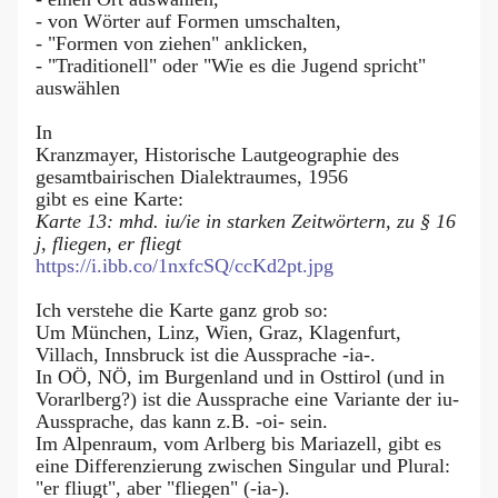
- von Wörter auf Formen umschalten,
- "Formen von ziehen" anklicken,
- "Traditionell" oder "Wie es die Jugend spricht"
auswählen
In
Kranzmayer, Historische Lautgeographie des
gesamtbairischen Dialektraumes, 1956
gibt es eine Karte:
Karte 13: mhd. iu/ie in starken Zeitwörtern, zu § 16
j, fliegen, er fliegt
https://i.ibb.co/1nxfcSQ/ccKd2pt.jpg
Ich verstehe die Karte ganz grob so:
Um München, Linz, Wien, Graz, Klagenfurt,
Villach, Innsbruck ist die Aussprache -ia-.
In OÖ, NÖ, im Burgenland und in Osttirol (und in
Vorarlberg?) ist die Aussprache eine Variante der iu-
Aussprache, das kann z.B. -oi- sein.
Im Alpenraum, vom Arlberg bis Mariazell, gibt es
eine Differenzierung zwischen Singular und Plural:
"er fliugt", aber "fliegen" (-ia-).