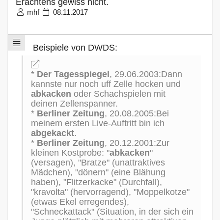
Erachtens gewiss nicht.
mhf
08.11.2017
Beispiele von DWDS:
*
Der Tagesspiegel
, 29.06.2003:Dann
kannste nur noch uff Zelle hocken und
abkacken
oder Schachspielen mit
deinen Zellenspanner.
*
Berliner Zeitung
, 20.08.2005:Bei
meinem ersten Live-Auftritt bin ich
abgekackt
.
*
Berliner Zeitung
, 20.12.2001:Zur
kleinen Kostprobe: "
abkacken
"
(versagen), "Bratze" (unattraktives
Mädchen), "dönern" (eine Blähung
haben), "Flitzerkacke" (Durchfall),
"kravolta" (hervorragend), "Moppelkotze"
(etwas Ekel erregendes),
"Schneckattack" (Situation, in der sich ein