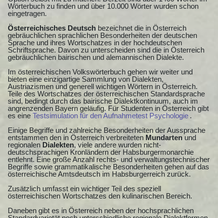
Wörterbuch zu finden und über 10.000 Wörter wurden schon
eingetragen.
Österreichisches Deutsch
bezeichnet die in Österreich
gebräuchlichen sprachlichen Besonderheiten der deutschen
Sprache und ihres Wortschatzes in der hochdeutschen
Schriftsprache. Davon zu unterscheiden sind die in Österreich
gebräuchlichen bairischen und alemannischen Dialekte.
Im österreichischen Volkswörterbuch gehen wir weiter und
bieten eine einzigartige Sammlung von Dialekten,
Austriazismen und generell wichtigen Wörtern in Österreich.
Teile des Wortschatzes der österreichischen Standardsprache
sind, bedingt durch das bairische Dialektkontinuum, auch im
angrenzenden Bayern geläufig. Für Studenten in Österreich gibt
es eine
Testsimulation für den Aufnahmetest Psychologie
.
Einige Begriffe und zahlreiche Besonderheiten der Aussprache
entstammen den in Österreich verbreiteten
Mundarten
und
regionalen
Dialekten
, viele andere wurden nicht-
deutschsprachigen Kronländern der Habsburgermonarchie
entlehnt. Eine große Anzahl rechts- und verwaltungstechnischer
Begriffe sowie grammatikalische Besonderheiten gehen auf das
österreichische Amtsdeutsch im Habsburgerreich zurück.
Zusätzlich umfasst ein wichtiger Teil des speziell
österreichischen Wortschatzes den kulinarischen Bereich.
Daneben gibt es in Österreich neben der hochsprachlichen
Standardvarietät noch unterschiedliche regionale Dialektformen,