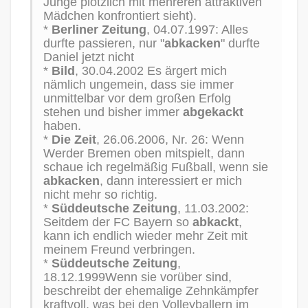
Junge plötzlich mit mehreren attraktiven
Mädchen konfrontiert sieht).
*
Berliner Zeitung
, 04.07.1997: Alles
durfte passieren, nur "
abkacken
" durfte
Daniel jetzt nicht
*
Bild
, 30.04.2002 Es ärgert mich
nämlich ungemein, dass sie immer
unmittelbar vor dem großen Erfolg
stehen und bisher immer
abgekackt
haben.
*
Die Zeit
, 26.06.2006, Nr. 26: Wenn
Werder Bremen oben mitspielt, dann
schaue ich regelmäßig Fußball, wenn sie
abkacken
, dann interessiert er mich
nicht mehr so richtig.
*
Süddeutsche Zeitung
, 11.03.2002:
Seitdem der FC Bayern so
abkackt
,
kann ich endlich wieder mehr Zeit mit
meinem Freund verbringen.
*
Süddeutsche Zeitung
,
18.12.1999Wenn sie vorüber sind,
beschreibt der ehemalige Zehnkämpfer
kraftvoll, was bei den Volleyballern im