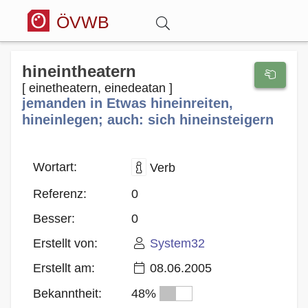
ÖVWB
Anmelden
hineintheatern
[ einetheatern, einedeatan ]
jemanden in Etwas hineinreiten,
Wörterbuch
hineinlegen; auch: sich hineinsteigern
Hitparade
Wortart:
Verb
Forum
Referenz:
0
Besser:
0
Blog
Erstellt von:
System32
Erstellt am:
08.06.2005
Bekanntheit:
48%