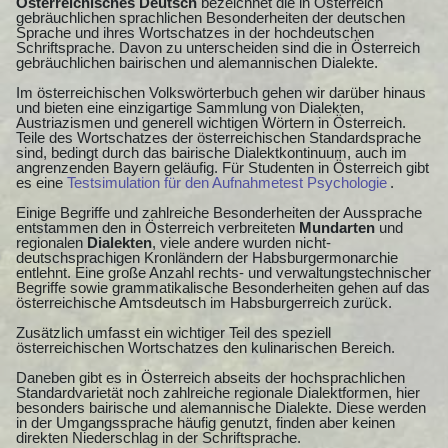
Österreichisches Deutsch
bezeichnet die in Österreich
gebräuchlichen sprachlichen Besonderheiten der deutschen
Sprache und ihres Wortschatzes in der hochdeutschen
Schriftsprache. Davon zu unterscheiden sind die in Österreich
gebräuchlichen bairischen und alemannischen Dialekte.
Im österreichischen Volkswörterbuch gehen wir darüber hinaus
und bieten eine einzigartige Sammlung von Dialekten,
Austriazismen und generell wichtigen Wörtern in Österreich.
Teile des Wortschatzes der österreichischen Standardsprache
sind, bedingt durch das bairische Dialektkontinuum, auch im
angrenzenden Bayern geläufig. Für Studenten in Österreich gibt
es eine
Testsimulation für den Aufnahmetest Psychologie
.
Einige Begriffe und zahlreiche Besonderheiten der Aussprache
entstammen den in Österreich verbreiteten
Mundarten
und
regionalen
Dialekten
, viele andere wurden nicht-
deutschsprachigen Kronländern der Habsburgermonarchie
entlehnt. Eine große Anzahl rechts- und verwaltungstechnischer
Begriffe sowie grammatikalische Besonderheiten gehen auf das
österreichische Amtsdeutsch im Habsburgerreich zurück.
Zusätzlich umfasst ein wichtiger Teil des speziell
österreichischen Wortschatzes den kulinarischen Bereich.
Daneben gibt es in Österreich abseits der hochsprachlichen
Standardvarietät noch zahlreiche regionale Dialektformen, hier
besonders bairische und alemannische Dialekte. Diese werden
in der Umgangssprache häufig genutzt, finden aber keinen
direkten Niederschlag in der Schriftsprache.