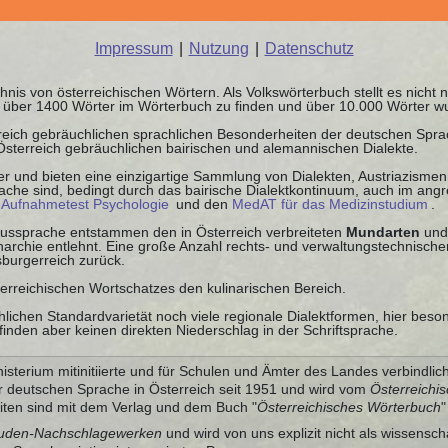
Impressum
|
Nutzung
|
Datenschutz
chnis von österreichischen Wörtern. Als Volkswörterbuch stellt es nicht
nd über 1400 Wörter im Wörterbuch zu finden und über 10.000 Wörter w
rreich gebräuchlichen sprachlichen Besonderheiten der deutschen Spr
 Österreich gebräuchlichen bairischen und alemannischen Dialekte.
r und bieten eine einzigartige Sammlung von Dialekten, Austriazismen 
che sind, bedingt durch das bairische Dialektkontinuum, auch im angre
n
Aufnahmetest Psychologie
und den
MedAT für das Medizinstudium
.
 Aussprache entstammen den in Österreich verbreiteten
Mundarten
und
chie entlehnt. Eine große Anzahl rechts- und verwaltungstechnischer
burgerreich zurück.
terreichischen Wortschatzes den kulinarischen Bereich.
lichen Standardvarietät noch viele regionale Dialektformen, hier beso
inden aber keinen direkten Niederschlag in der Schriftsprache.
sterium mitinitiierte und für Schulen und Ämter des Landes verbindlic
r deutschen Sprache in Österreich seit 1951 und wird vom
Österreichi
ten sind mit dem Verlag und dem Buch "
Österreichisches Wörterbuch
"
uden-Nachschlagewerken
und wird von uns explizit nicht als wissensch