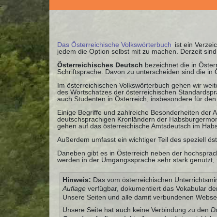
Das Österreichische Volkswörterbuch
ist ein Verzei
jedem die Option selbst mit zu machen. Derzeit si
Österreichisches Deutsch
bezeichnet die in Öste
Schriftsprache. Davon zu unterscheiden sind die in
Im österreichischen Volkswörterbuch gehen wir weite
des Wortschatzes der österreichischen Standardspra
auch Studenten in Österreich, insbesondere für de
Einige Begriffe und zahlreiche Besonderheiten der
deutschsprachigen Kronländern der Habsburgermonar
gehen auf das österreichische Amtsdeutsch im Habs
Außerdem umfasst ein wichtiger Teil des speziell ös
Daneben gibt es in Österreich neben der hochsprach
werden in der Umgangssprache sehr stark genutzt, f
Hinweis:
Das vom österreichischen Unterrichtsmini
Auflage
verfügbar, dokumentiert das Vokabular de
Unsere Seiten und alle damit verbundenen Websei
Unsere Seite hat auch keine Verbindung zu den
D