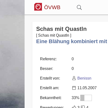
ÖVWB
Anmelden
Schas mit Quastln
[ Schas mit Quastln ]
Wörterbuch
Eine Blähung kombiniert mit D
Hitparade
Referenz:
0
Besser:
0
Forum
Erstellt von:
Benissn
Erstellt am:
11.05.2007
Blog
Bekanntheit:
33%
Bewertungen:
3
4