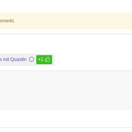
emerkt.
 mit Quastln
+1