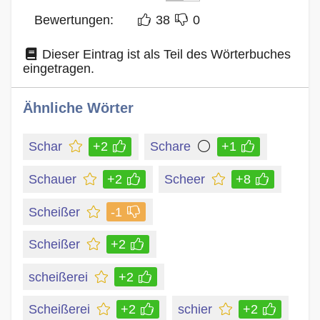
Bewertungen:
38
0
Dieser Eintrag ist als Teil des Wörterbuches
eingetragen.
Ähnliche Wörter
Schar
+2
Schare
+1
Schauer
+2
Scheer
+8
Scheißer
-1
Scheißer
+2
scheißerei
+2
Scheißerei
+2
schier
+2