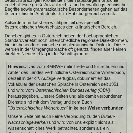
deutschsprachigen Kronländern der Habsburgermonarchie
entlehnt. Eine große Anzahl rechts- und verwaltungstechnischer
Begriffe sowie grammatikalische Besonderheiten gehen auf das
österreichische Amtsdeutsch im Habsburgerreich zurück.
Außerdem umfasst ein wichtiger Teil des speziell
österreichischen Wortschatzes den kulinarischen Bereich.
Daneben gibt es in Österreich neben der hochsprachlichen
Standardvarietät noch unterschiedliche regionale Dialektformen,
hier insbesondere bairische und alemannische Dialekte. Diese
werden in der Umgangssprache oft genutzt, finden aber keinen
direkten Niederschlag in der Schriftsprache.
Hinweis:
Das vom BMBWF mitinitiierte und für Schulen und
Ämter des Landes verbindliche Österreichische Wörterbuch,
derzeit in der
44. Auflage
verfügbar, dokumentiert das
Vokabular der deutschen Sprache in Österreich seit 1951
und wird vom
Österreichischen Bundesverlag (ÖBV)
herausgegeben. Unsere Seiten und alle damit verbundenen
Dienste sind mit dem Verlag und dem Buch
"
Österreichisches Wörterbuch
" in
keiner Weise verbunden
.
Unsere Seite hat auch keine Verbindung zu den
Duden-
Nachschlagewerken
und wird von uns explizit nicht als
wissenschaftliches Werk betrachtet, sondern als ein