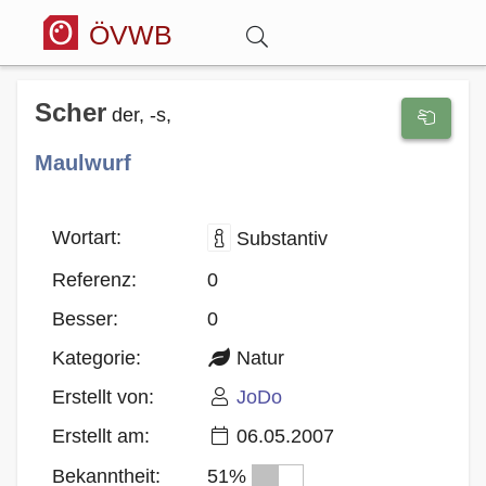
ÖVWB
Anmelden
Scher
der, -s,
Maulwurf
Wörterbuch
Hitparade
Wortart:
Substantiv
Referenz:
0
Forum
Besser:
0
Kategorie:
Natur
Blog
Erstellt von:
JoDo
Erstellt am:
06.05.2007
Bekanntheit:
51%