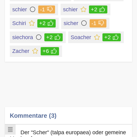
schier
-1
schier
+2
Schiri
+2
sicher
-1
siechora
+2
Soacher
+2
Zacher
+6
Kommentare (3)
Der "Scher" (talpa europaea) oder gemeine