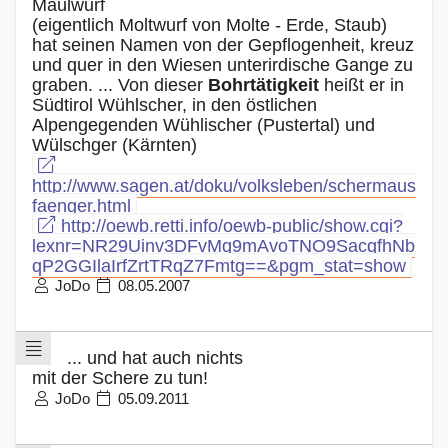
Maulwurf
(eigentlich Moltwurf von Molte - Erde, Staub)
hat seinen Namen von der Gepflogenheit, kreuz
und quer in den Wiesen unterirdische Gange zu
graben. ... Von dieser
Bohrtätigkeit
heißt er in
Südtirol Wühlscher, in den östlichen
Alpengegenden Wühlischer (Pustertal) und
Wülschger (Kärnten)
http://www.sagen.at/doku/volksleben/schermaus
faenger.html
http://oewb.retti.info/oewb-public/show.cgi?
lexnr=NR29Uinv3DFvMq9mAvoTNO9SacqfhNb
qP2GGIlaIrfZrtTRqZ7Fmtg==&pgm_stat=show
JoDo
08.05.2007
... und hat auch nichts
mit der Schere zu tun!
JoDo
05.09.2011