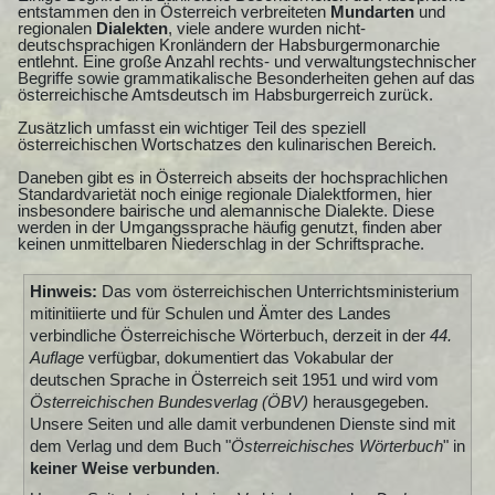
entstammen den in Österreich verbreiteten
Mundarten
und
regionalen
Dialekten
, viele andere wurden nicht-
deutschsprachigen Kronländern der Habsburgermonarchie
entlehnt. Eine große Anzahl rechts- und verwaltungstechnischer
Begriffe sowie grammatikalische Besonderheiten gehen auf das
österreichische Amtsdeutsch im Habsburgerreich zurück.
Zusätzlich umfasst ein wichtiger Teil des speziell
österreichischen Wortschatzes den kulinarischen Bereich.
Daneben gibt es in Österreich abseits der hochsprachlichen
Standardvarietät noch einige regionale Dialektformen, hier
insbesondere bairische und alemannische Dialekte. Diese
werden in der Umgangssprache häufig genutzt, finden aber
keinen unmittelbaren Niederschlag in der Schriftsprache.
Hinweis:
Das vom österreichischen Unterrichtsministerium
mitinitiierte und für Schulen und Ämter des Landes
verbindliche Österreichische Wörterbuch, derzeit in der
44.
Auflage
verfügbar, dokumentiert das Vokabular der
deutschen Sprache in Österreich seit 1951 und wird vom
Österreichischen Bundesverlag (ÖBV)
herausgegeben.
Unsere Seiten und alle damit verbundenen Dienste sind mit
dem Verlag und dem Buch "
Österreichisches Wörterbuch
" in
keiner Weise verbunden
.