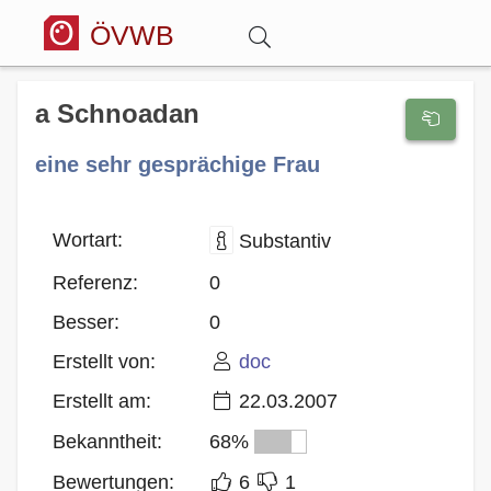
ÖVWB
Anmelden
a Schnoadan
eine sehr gesprächige Frau
Wörterbuch
Hitparade
Wortart:
Substantiv
Referenz:
0
Forum
Besser:
0
Erstellt von:
doc
Blog
Erstellt am:
22.03.2007
Bekanntheit:
68%
Bewertungen:
6
1