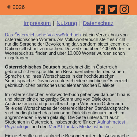
© 2026
Impressum
|
Nutzung
|
Datenschutz
Das Österreichische Volkswörterbuch
ist ein Verzeichnis von
österreichischen Wörtern. Als Volkswörterbuch stellt es nicht
nur die Sprache der Bevölkerung dar, sondern bietet jedem die
Option selbst mit zu machen. Derzeit sind über 1400 Wörter im
Wörterbuch zu finden und über 10.000 Wörter wurden schon
eingetragen.
Österreichisches Deutsch
bezeichnet die in Österreich
gebräuchlichen sprachlichen Besonderheiten der deutschen
Sprache und ihres Wortschatzes in der hochdeutschen
Schriftsprache. Davon zu unterscheiden sind die in Österreich
gebräuchlichen bairischen und alemannischen Dialekte.
Im österreichischen Volkswörterbuch gehen wir darüber hinaus
und bieten eine einzigartige Sammlung von Dialekten,
Austriazismen und generell wichtigen Wörtern in Österreich.
Teile des Wortschatzes der österreichischen Standardsprache
sind, bedingt durch das bairische Dialektkontinuum, auch im
angrenzenden Bayern geläufig. Die Seite unterstützt auch
Studenten in Österreich, insbesondere für den
Aufnahmetest
Psychologie
und den
MedAT für das Medizinstudium
.
Einige Begriffe und zahlreiche Besonderheiten der Aussprache