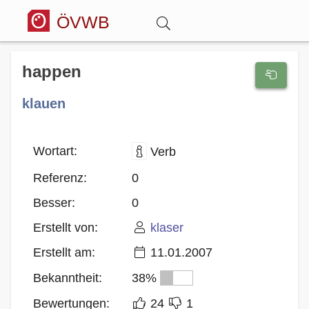
ÖVWB
Anmelden
happen
klauen
Wörterbuch
Hitparade
Wortart:
Verb
Referenz:
0
Forum
Besser:
0
Erstellt von:
klaser
Blog
Erstellt am:
11.01.2007
Bekanntheit:
38%
Bewertungen:
24
1