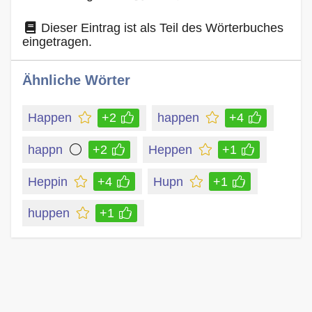
Dieser Eintrag ist als Teil des Wörterbuches
eingetragen.
Ähnliche Wörter
Happen
+2
happen
+4
happn
+2
Heppen
+1
Heppin
+4
Hupn
+1
huppen
+1