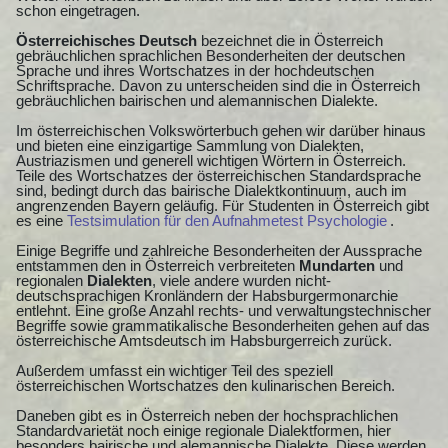
schon eingetragen.
Österreichisches Deutsch
bezeichnet die in Österreich
gebräuchlichen sprachlichen Besonderheiten der deutschen
Sprache und ihres Wortschatzes in der hochdeutschen
Schriftsprache. Davon zu unterscheiden sind die in Österreich
gebräuchlichen bairischen und alemannischen Dialekte.
Im österreichischen Volkswörterbuch gehen wir darüber hinaus
und bieten eine einzigartige Sammlung von Dialekten,
Austriazismen und generell wichtigen Wörtern in Österreich.
Teile des Wortschatzes der österreichischen Standardsprache
sind, bedingt durch das bairische Dialektkontinuum, auch im
angrenzenden Bayern geläufig. Für Studenten in Österreich gibt
es eine
Testsimulation für den Aufnahmetest Psychologie
.
Einige Begriffe und zahlreiche Besonderheiten der Aussprache
entstammen den in Österreich verbreiteten
Mundarten
und
regionalen
Dialekten
, viele andere wurden nicht-
deutschsprachigen Kronländern der Habsburgermonarchie
entlehnt. Eine große Anzahl rechts- und verwaltungstechnischer
Begriffe sowie grammatikalische Besonderheiten gehen auf das
österreichische Amtsdeutsch im Habsburgerreich zurück.
Außerdem umfasst ein wichtiger Teil des speziell
österreichischen Wortschatzes den kulinarischen Bereich.
Daneben gibt es in Österreich neben der hochsprachlichen
Standardvarietät noch einige regionale Dialektformen, hier
besonders bairische und alemannische Dialekte. Diese werden