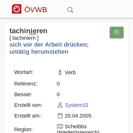
ÖVWB
Anmelden
tachini͟eren
[ tachiniern ]
sich vor der Arbeit drücken;
Wörterbuch
untätig herumstehen
Hitparade
Wortart:
Verb
Forum
Referenz:
0
Besser:
0
Blog
Erstellt von:
System32
Erstellt am:
20.04.2005
Scheibbs
Region:
(Niederösterreich)