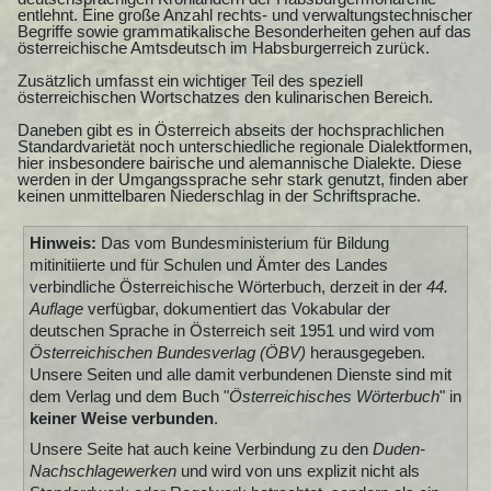
entlehnt. Eine große Anzahl rechts- und verwaltungstechnischer
Begriffe sowie grammatikalische Besonderheiten gehen auf das
österreichische Amtsdeutsch im Habsburgerreich zurück.
Zusätzlich umfasst ein wichtiger Teil des speziell
österreichischen Wortschatzes den kulinarischen Bereich.
Daneben gibt es in Österreich abseits der hochsprachlichen
Standardvarietät noch unterschiedliche regionale Dialektformen,
hier insbesondere bairische und alemannische Dialekte. Diese
werden in der Umgangssprache sehr stark genutzt, finden aber
keinen unmittelbaren Niederschlag in der Schriftsprache.
Hinweis:
Das vom Bundesministerium für Bildung
mitinitiierte und für Schulen und Ämter des Landes
verbindliche Österreichische Wörterbuch, derzeit in der
44.
Auflage
verfügbar, dokumentiert das Vokabular der
deutschen Sprache in Österreich seit 1951 und wird vom
Österreichischen Bundesverlag (ÖBV)
herausgegeben.
Unsere Seiten und alle damit verbundenen Dienste sind mit
dem Verlag und dem Buch "
Österreichisches Wörterbuch
" in
keiner Weise verbunden
.
Unsere Seite hat auch keine Verbindung zu den
Duden-
Nachschlagewerken
und wird von uns explizit nicht als