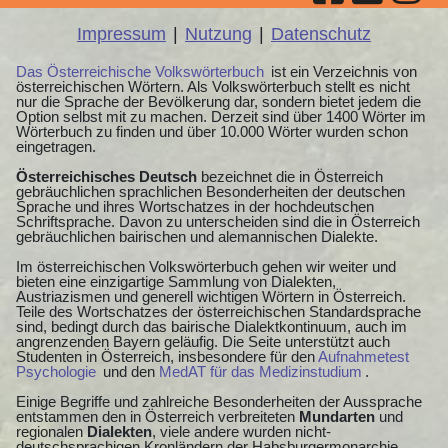
Impressum
|
Nutzung
|
Datenschutz
Das Österreichische Volkswörterbuch
ist ein Verzeichnis von
österreichischen Wörtern. Als Volkswörterbuch stellt es nicht
nur die Sprache der Bevölkerung dar, sondern bietet jedem die
Option selbst mit zu machen. Derzeit sind über 1400 Wörter im
Wörterbuch zu finden und über 10.000 Wörter wurden schon
eingetragen.
Österreichisches Deutsch
bezeichnet die in Österreich
gebräuchlichen sprachlichen Besonderheiten der deutschen
Sprache und ihres Wortschatzes in der hochdeutschen
Schriftsprache. Davon zu unterscheiden sind die in Österreich
gebräuchlichen bairischen und alemannischen Dialekte.
Im österreichischen Volkswörterbuch gehen wir weiter und
bieten eine einzigartige Sammlung von Dialekten,
Austriazismen und generell wichtigen Wörtern in Österreich.
Teile des Wortschatzes der österreichischen Standardsprache
sind, bedingt durch das bairische Dialektkontinuum, auch im
angrenzenden Bayern geläufig. Die Seite unterstützt auch
Studenten in Österreich, insbesondere für den
Aufnahmetest
Psychologie
und den
MedAT für das Medizinstudium
.
Einige Begriffe und zahlreiche Besonderheiten der Aussprache
entstammen den in Österreich verbreiteten
Mundarten
und
regionalen
Dialekten
, viele andere wurden nicht-
deutschsprachigen Kronländern der Habsburgermonarchie