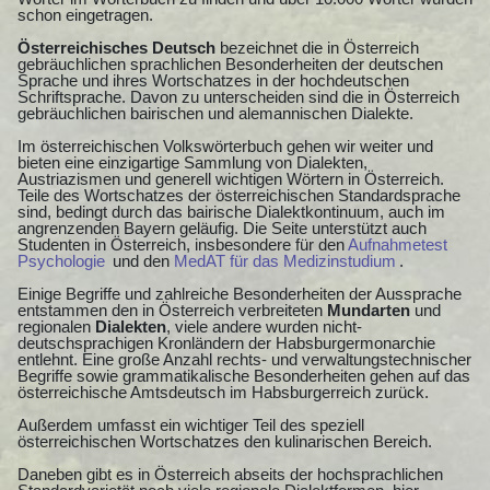
schon eingetragen.
Österreichisches Deutsch
bezeichnet die in Österreich
gebräuchlichen sprachlichen Besonderheiten der deutschen
Sprache und ihres Wortschatzes in der hochdeutschen
Schriftsprache. Davon zu unterscheiden sind die in Österreich
gebräuchlichen bairischen und alemannischen Dialekte.
Im österreichischen Volkswörterbuch gehen wir weiter und
bieten eine einzigartige Sammlung von Dialekten,
Austriazismen und generell wichtigen Wörtern in Österreich.
Teile des Wortschatzes der österreichischen Standardsprache
sind, bedingt durch das bairische Dialektkontinuum, auch im
angrenzenden Bayern geläufig. Die Seite unterstützt auch
Studenten in Österreich, insbesondere für den
Aufnahmetest
Psychologie
und den
MedAT für das Medizinstudium
.
Einige Begriffe und zahlreiche Besonderheiten der Aussprache
entstammen den in Österreich verbreiteten
Mundarten
und
regionalen
Dialekten
, viele andere wurden nicht-
deutschsprachigen Kronländern der Habsburgermonarchie
entlehnt. Eine große Anzahl rechts- und verwaltungstechnischer
Begriffe sowie grammatikalische Besonderheiten gehen auf das
österreichische Amtsdeutsch im Habsburgerreich zurück.
Außerdem umfasst ein wichtiger Teil des speziell
österreichischen Wortschatzes den kulinarischen Bereich.
Daneben gibt es in Österreich abseits der hochsprachlichen