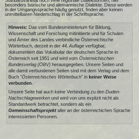
Standardvarietät noch viele regionale Dialektformen, hier
besonders bairische und alemannische Dialekte. Diese werden
in der Umgangssprache häufig genutzt, finden aber keinen
unmittelbaren Niederschlag in der Schriftsprache.
Hinweis:
Das vom Bundesministerium für Bildung,
Wissenschaft und Forschung mitinitiierte und für Schulen
und Ämter des Landes verbindliche Österreichische
Wörterbuch, derzeit in der
44. Auflage
verfügbar,
dokumentiert das Vokabular der deutschen Sprache in
Österreich seit 1951 und wird vom
Österreichischen
Bundesverlag (ÖBV)
herausgegeben. Unsere Seiten und
alle damit verbundenen Seiten sind mit dem Verlag und dem
Buch "
Österreichisches Wörterbuch
" in
keiner Weise
verbunden
.
Unsere Seite hat auch keine Verbindung zu den
Duden-
Nachschlagewerken
und wird von uns explizit nicht als
Standardwerk betrachtet, sondern als ein
Gemeinschaftsprojekt
aller an der österreichichen Sprache
interessierten Personen.