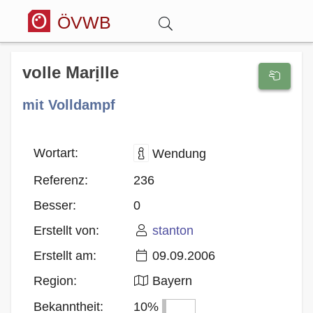
ÖVWB
Anmelden
volle Marịlle
mit Volldampf
Wörterbuch
Hitparade
Wortart:
Wendung
Referenz:
236
Forum
Besser:
0
Erstellt von:
stanton
Blog
Erstellt am:
09.09.2006
Region:
Bayern
Bekanntheit:
10%