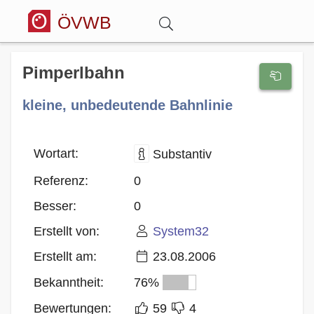
ÖVWB
Anmelden
Pimperlbahn
kleine, unbedeutende Bahnlinie
Wörterbuch
Hitparade
Wortart:
Substantiv
Referenz:
0
Forum
Besser:
0
Erstellt von:
System32
Blog
Erstellt am:
23.08.2006
Bekanntheit:
76%
Bewertungen:
59
4