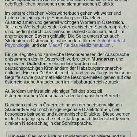
gebräuchlichen bairischen und alemannischen Dialekte.
Im österreichischen Volkswörterbuch gehen wir weiter und
bieten eine einzigartige Sammlung von Dialekten,
Austriazismen und generell wichtigen Wörtern in Österreich.
Teile des Wortschatzes der österreichischen Standardsprache
sind, bedingt durch das bairische Dialektkontinuum, auch im
angrenzenden Bayern geläufig. Die Seite unterstützt auch
Studenten in Österreich, insbesondere für den
Aufnahmetest
Psychologie
und den
MedAT für das Medizinstudium
.
Einige Begriffe und zahlreiche Besonderheiten der Aussprache
entstammen den in Österreich verbreiteten
Mundarten
und
regionalen
Dialekten
, viele andere wurden nicht-
deutschsprachigen Kronländern der Habsburgermonarchie
entlehnt. Eine große Anzahl rechts- und verwaltungstechnischer
Begriffe sowie grammatikalische Besonderheiten gehen auf das
österreichische Amtsdeutsch im Habsburgerreich zurück.
Außerdem umfasst ein wichtiger Teil des speziell
österreichischen Wortschatzes den kulinarischen Bereich.
Daneben gibt es in Österreich neben der hochsprachlichen
Standardvarietät noch einige regionale Dialektformen, hier
besonders bairische und alemannische Dialekte. Diese werden
in der Umgangssprache sehr stark genutzt, finden aber keinen
direkten Niederschlag in der Schriftsprache.
Hinweis:
Das vom Bildungsministerium mitinitiierte und für