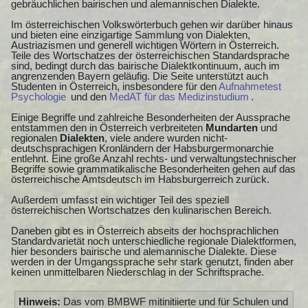
gebräuchlichen bairischen und alemannischen Dialekte.
Im österreichischen Volkswörterbuch gehen wir darüber hinaus
und bieten eine einzigartige Sammlung von Dialekten,
Austriazismen und generell wichtigen Wörtern in Österreich.
Teile des Wortschatzes der österreichischen Standardsprache
sind, bedingt durch das bairische Dialektkontinuum, auch im
angrenzenden Bayern geläufig. Die Seite unterstützt auch
Studenten in Österreich, insbesondere für den
Aufnahmetest
Psychologie
und den
MedAT für das Medizinstudium
.
Einige Begriffe und zahlreiche Besonderheiten der Aussprache
entstammen den in Österreich verbreiteten
Mundarten
und
regionalen
Dialekten
, viele andere wurden nicht-
deutschsprachigen Kronländern der Habsburgermonarchie
entlehnt. Eine große Anzahl rechts- und verwaltungstechnischer
Begriffe sowie grammatikalische Besonderheiten gehen auf das
österreichische Amtsdeutsch im Habsburgerreich zurück.
Außerdem umfasst ein wichtiger Teil des speziell
österreichischen Wortschatzes den kulinarischen Bereich.
Daneben gibt es in Österreich abseits der hochsprachlichen
Standardvarietät noch unterschiedliche regionale Dialektformen,
hier besonders bairische und alemannische Dialekte. Diese
werden in der Umgangssprache sehr stark genutzt, finden aber
keinen unmittelbaren Niederschlag in der Schriftsprache.
Hinweis:
Das vom BMBWF mitinitiierte und für Schulen und