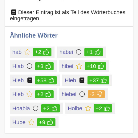
Dieser Eintrag ist als Teil des Wörterbuches
eingetragen.
Ähnliche Wörter
hab
+2
habei
+1
Hiab
+3
hibei
+10
Hieb
+58
Hieb
+37
Hieb
+2
hiebei
-2
Hoabia
+2
Hoibe
+2
Hube
+9