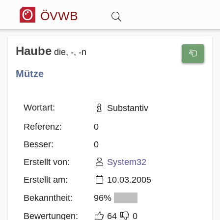
ÖVWB
Anmelden
Haube
die, -, -n
Mütze
Wörterbuch
Hitparade
Wortart:
Substantiv
Referenz:
0
Forum
Besser:
0
Erstellt von:
System32
Blog
Erstellt am:
10.03.2005
Bekanntheit:
96%
Bewertungen:
64
0