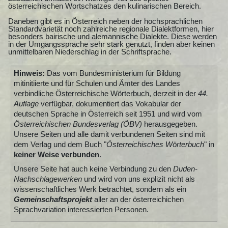
österreichischen Wortschatzes den kulinarischen Bereich.
Daneben gibt es in Österreich neben der hochsprachlichen
Standardvarietät noch zahlreiche regionale Dialektformen, hier
besonders bairische und alemannische Dialekte. Diese werden
in der Umgangssprache sehr stark genutzt, finden aber keinen
unmittelbaren Niederschlag in der Schriftsprache.
Hinweis:
Das vom Bundesministerium für Bildung
mitinitiierte und für Schulen und Ämter des Landes
verbindliche Österreichische Wörterbuch, derzeit in der
44.
Auflage
verfügbar, dokumentiert das Vokabular der
deutschen Sprache in Österreich seit 1951 und wird vom
Österreichischen Bundesverlag (ÖBV)
herausgegeben.
Unsere Seiten und alle damit verbundenen Seiten sind mit
dem Verlag und dem Buch "
Österreichisches Wörterbuch
" in
keiner Weise verbunden
.
Unsere Seite hat auch keine Verbindung zu den
Duden-
Nachschlagewerken
und wird von uns explizit nicht als
wissenschaftliches Werk betrachtet, sondern als ein
Gemeinschaftsprojekt
aller an der österreichichen
Sprachvariation interessierten Personen.