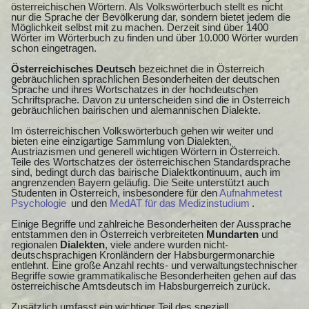
österreichischen Wörtern. Als Volkswörterbuch stellt es nicht
nur die Sprache der Bevölkerung dar, sondern bietet jedem die
Möglichkeit selbst mit zu machen. Derzeit sind über 1400
Wörter im Wörterbuch zu finden und über 10.000 Wörter wurden
schon eingetragen.
Österreichisches Deutsch
bezeichnet die in Österreich
gebräuchlichen sprachlichen Besonderheiten der deutschen
Sprache und ihres Wortschatzes in der hochdeutschen
Schriftsprache. Davon zu unterscheiden sind die in Österreich
gebräuchlichen bairischen und alemannischen Dialekte.
Im österreichischen Volkswörterbuch gehen wir weiter und
bieten eine einzigartige Sammlung von Dialekten,
Austriazismen und generell wichtigen Wörtern in Österreich.
Teile des Wortschatzes der österreichischen Standardsprache
sind, bedingt durch das bairische Dialektkontinuum, auch im
angrenzenden Bayern geläufig. Die Seite unterstützt auch
Studenten in Österreich, insbesondere für den
Aufnahmetest
Psychologie
und den
MedAT für das Medizinstudium
.
Einige Begriffe und zahlreiche Besonderheiten der Aussprache
entstammen den in Österreich verbreiteten
Mundarten
und
regionalen
Dialekten
, viele andere wurden nicht-
deutschsprachigen Kronländern der Habsburgermonarchie
entlehnt. Eine große Anzahl rechts- und verwaltungstechnischer
Begriffe sowie grammatikalische Besonderheiten gehen auf das
österreichische Amtsdeutsch im Habsburgerreich zurück.
Zusätzlich umfasst ein wichtiger Teil des speziell