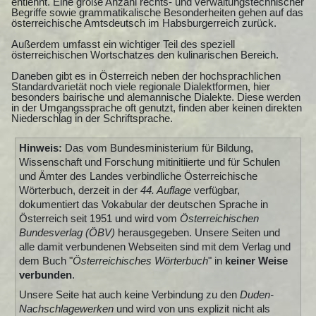
entlehnt. Eine große Anzahl rechts- und verwaltungstechnischer
Begriffe sowie grammatikalische Besonderheiten gehen auf das
österreichische Amtsdeutsch im Habsburgerreich zurück.
Außerdem umfasst ein wichtiger Teil des speziell
österreichischen Wortschatzes den kulinarischen Bereich.
Daneben gibt es in Österreich neben der hochsprachlichen
Standardvarietät noch viele regionale Dialektformen, hier
besonders bairische und alemannische Dialekte. Diese werden
in der Umgangssprache oft genutzt, finden aber keinen direkten
Niederschlag in der Schriftsprache.
Hinweis:
Das vom Bundesministerium für Bildung,
Wissenschaft und Forschung mitinitiierte und für Schulen
und Ämter des Landes verbindliche Österreichische
Wörterbuch, derzeit in der
44. Auflage
verfügbar,
dokumentiert das Vokabular der deutschen Sprache in
Österreich seit 1951 und wird vom
Österreichischen
Bundesverlag (ÖBV)
herausgegeben. Unsere Seiten und
alle damit verbundenen Webseiten sind mit dem Verlag und
dem Buch "
Österreichisches Wörterbuch
" in
keiner Weise
verbunden
.
Unsere Seite hat auch keine Verbindung zu den
Duden-
Nachschlagewerken
und wird von uns explizit nicht als