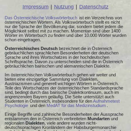
Impressum
|
Nutzung
|
Datenschutz
Das Österreichische Volkswörterbuch
ist ein Verzeichnis von
österreichischen Wörtern. Als Volkswörterbuch stellt es nicht
nur die Sprache der Bevölkerung dar, sondern bietet jedem die
Möglichkeit selbst mit zu machen. Momentan sind über 1400
Wörter im Wörterbuch zu finden und über 10.000 Wörter wurden
schon eingetragen.
Österreichisches Deutsch
bezeichnet die in Österreich
gebräuchlichen sprachlichen Besonderheiten der deutschen
Sprache und ihres Wortschatzes in der hochdeutschen
Schriftsprache. Davon zu unterscheiden sind die in Österreich
gebräuchlichen bairischen und alemannischen Dialekte.
Im österreichischen Volkswörterbuch gehen wir weiter und
bieten eine einzigartige Sammlung von Dialekten,
Austriazismen und generell wichtigen Wörtern in Österreich.
Teile des Wortschatzes der österreichischen Standardsprache
sind, bedingt durch das bairische Dialektkontinuum, auch im
angrenzenden Bayern geläufig. Die Seite unterstützt auch
Studenten in Österreich, insbesondere für den
Aufnahmetest
Psychologie
und den
MedAT für das Medizinstudium
.
Einige Begriffe und zahlreiche Besonderheiten der Aussprache
entstammen den in Österreich verbreiteten
Mundarten
und
regionalen
Dialekten
, viele andere wurden nicht-
deutschsprachigen Kronländern der Habsburgermonarchie