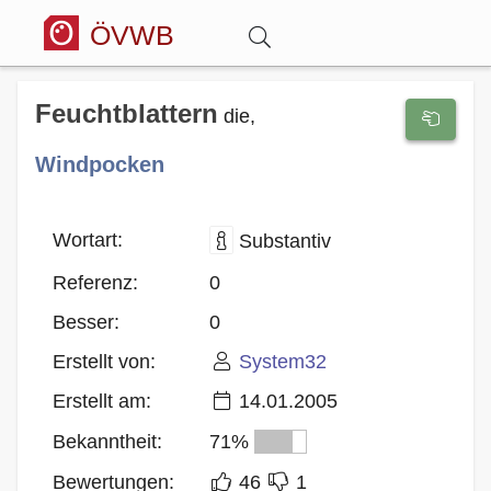
ÖVWB
Anmelden
Feuchtblattern
die,
Windpocken
Wörterbuch
Hitparade
Wortart:
Substantiv
Referenz:
0
Forum
Besser:
0
Erstellt von:
System32
Blog
Erstellt am:
14.01.2005
Bekanntheit:
71%
Bewertungen:
46
1