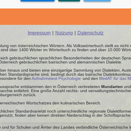
Impressum
|
Nutzung
|
Datenschutz
ung von österreichischen Wörtern. Als Volkswörterbuch stellt es nicht
it sind über 1400 Wörter im Wörterbuch zu finden und über 10.000 Wör
rreich gebräuchlichen sprachlichen Besonderheiten der deutschen Spr
 Österreich gebräuchlichen bairischen und alemannischen Dialekte.
ber hinaus und bieten eine einzigartige Sammlung von Dialekten, Austr
schen Standardsprache sind, bedingt durch das bairische Dialektkontin
besondere für den
Aufnahmetest Psychologie
und den
MedAT für das M
 Aussprache entstammen den in Österreich verbreiteten
Mundarten
und
chie entlehnt. Eine große Anzahl rechts- und verwaltungstechnischer
burgerreich zurück.
terreichischen Wortschatzes den kulinarischen Bereich.
chlichen Standardvarietät noch unterschiedliche regionale Dialektform
nutzt, finden aber keinen direkten Niederschlag in der Schriftsprache
e und für Schulen und Ämter des Landes verbindliche Österreichische 