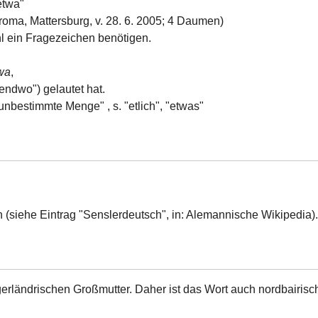
etwa"
eroma, Mattersburg, v. 28. 6. 2005; 4 Daumen)
l ein Fragezeichen benötigen.
wa
,
gendwo") gelautet hat.
 unbestimmte Menge" , s. "etlich", "etwas"
 (siehe Eintrag "Senslerdeutsch", in: Alemannische Wikipedia).
erländrischen Großmutter. Daher ist das Wort auch nordbairisc