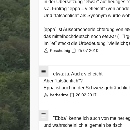
in der Übersetzung "etwa
r
" auf heutiges "
s.a. Eintrag "eppa = vielleicht" (von anad
Und "tatsächlich" als Synonym würde woh
[eppa] ist Ausspracheerleichterung von
et
das mittelhochdeutsch noch
etewar
(= "ir
Im "et" steckt die Urbedeutung "vielleicht;
Koschutnig
25.07.2010
etwa: ja. Auch: vielleicht.
Aber "tatsächlich"?
Eppa ist auch in der Schweiz gebräuchlich
berberitze
26.02.2017
"Ebba" kenne ich auch von meiner eg
und wahrscheinlich allgemein bairisch.