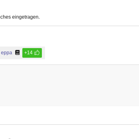
uches eingetragen.
eppa
+14