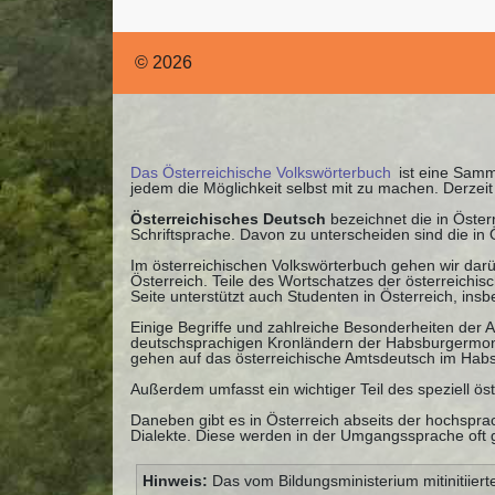
© 2026
Das Österreichische Volkswörterbuch
ist eine Samml
jedem die Möglichkeit selbst mit zu machen. Derze
Österreichisches Deutsch
bezeichnet die in Öste
Schriftsprache. Davon zu unterscheiden sind die in
Im österreichischen Volkswörterbuch gehen wir darü
Österreich. Teile des Wortschatzes der österreichi
Seite unterstützt auch Studenten in Österreich, ins
Einige Begriffe und zahlreiche Besonderheiten der
deutschsprachigen Kronländern der Habsburgermonar
gehen auf das österreichische Amtsdeutsch im Habs
Außerdem umfasst ein wichtiger Teil des speziell ös
Daneben gibt es in Österreich abseits der hochspra
Dialekte. Diese werden in der Umgangssprache oft ge
Hinweis:
Das vom Bildungsministerium mitinitiiert