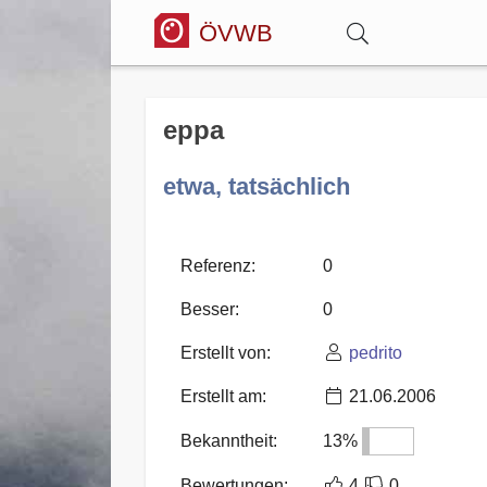
ÖVWB
Anmelden
eppa
Wörterbuch
etwa, tatsächlich
Hitparade
Referenz:
0
Besser:
0
Forum
Erstellt von:
pedrito
Erstellt am:
21.06.2006
Blog
Bekanntheit:
13%
Bewertungen:
4
0