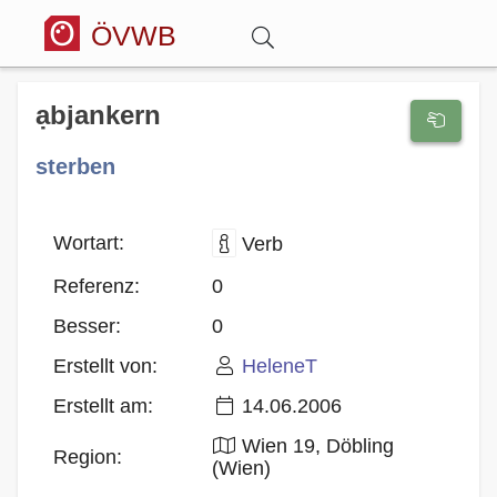
ÖVWB
Anmelden
ạbjankern
sterben
Wörterbuch
Hitparade
Wortart:
Verb
Referenz:
0
Forum
Besser:
0
Erstellt von:
HeleneT
Blog
Erstellt am:
14.06.2006
Wien 19, Döbling
Region:
(Wien)