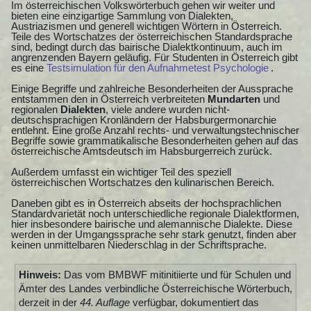
Im österreichischen Volkswörterbuch gehen wir weiter und
bieten eine einzigartige Sammlung von Dialekten,
Austriazismen und generell wichtigen Wörtern in Österreich.
Teile des Wortschatzes der österreichischen Standardsprache
sind, bedingt durch das bairische Dialektkontinuum, auch im
angrenzenden Bayern geläufig. Für Studenten in Österreich gibt
es eine
Testsimulation für den Aufnahmetest Psychologie
.
Einige Begriffe und zahlreiche Besonderheiten der Aussprache
entstammen den in Österreich verbreiteten
Mundarten
und
regionalen
Dialekten
, viele andere wurden nicht-
deutschsprachigen Kronländern der Habsburgermonarchie
entlehnt. Eine große Anzahl rechts- und verwaltungstechnischer
Begriffe sowie grammatikalische Besonderheiten gehen auf das
österreichische Amtsdeutsch im Habsburgerreich zurück.
Außerdem umfasst ein wichtiger Teil des speziell
österreichischen Wortschatzes den kulinarischen Bereich.
Daneben gibt es in Österreich abseits der hochsprachlichen
Standardvarietät noch unterschiedliche regionale Dialektformen,
hier insbesondere bairische und alemannische Dialekte. Diese
werden in der Umgangssprache sehr stark genutzt, finden aber
keinen unmittelbaren Niederschlag in der Schriftsprache.
Hinweis:
Das vom BMBWF mitinitiierte und für Schulen und
Ämter des Landes verbindliche Österreichische Wörterbuch,
derzeit in der
44. Auflage
verfügbar, dokumentiert das