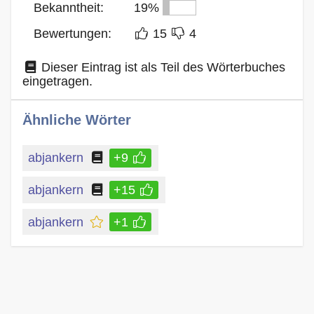
Bekanntheit:
19%
Bewertungen:
15
4
Dieser Eintrag ist als Teil des Wörterbuches
eingetragen.
Ähnliche Wörter
abjankern
+9
abjankern
+15
abjankern
+1