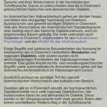
Sprache und ihres Wortschatzes in der hochdeutschen
Schriftsprache. Davon zu unterscheiden sind die in Österreich
gebräuchlichen bairischen und alemannischen Dialekte.
Im österreichischen Volkswörterbuch gehen wir darüber hinaus
und bieten eine einzigartige Sammlung von Dialekten,
Austriazismen und generell wichtigen Wörtern in Österreich.
Teile des Wortschatzes der österreichischen Standardsprache
sind, bedingt durch das bairische Dialektkontinuum, auch im
angrenzenden Bayern geläufig. Die Seite unterstützt auch
Studenten in Österreich, insbesondere für den
Aufnahmetest
Psychologie
und den
MedAT für das Medizinstudium
.
Einige Begriffe und zahlreiche Besonderheiten der Aussprache
entstammen den in Österreich verbreiteten
Mundarten
und
regionalen
Dialekten
, viele andere wurden nicht-
deutschsprachigen Kronländern der Habsburgermonarchie
entlehnt. Eine große Anzahl rechts- und verwaltungstechnischer
Begriffe sowie grammatikalische Besonderheiten gehen auf das
österreichische Amtsdeutsch im Habsburgerreich zurück.
Zusätzlich umfasst ein wichtiger Teil des speziell
österreichischen Wortschatzes den kulinarischen Bereich.
Daneben gibt es in Österreich abseits der hochsprachlichen
Standardvarietät noch viele regionale Dialektformen, hier
insbesondere bairische und alemannische Dialekte. Diese
werden in der Umgangssprache sehr stark genutzt, finden aber
keinen unmittelbaren Niederschlag in der Schriftsprache.