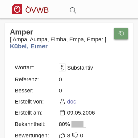
ÖVWB
Anmelden
Amper
[ Ampa, Aumpa, Eimba, Empa, Emper ]
Kübel, Eimer
Wörterbuch
Hitparade
Wortart:
Substantiv
Referenz:
0
Forum
Besser:
0
Erstellt von:
doc
Blog
Erstellt am:
09.05.2006
Bekanntheit:
80%
Bewertungen:
8
0