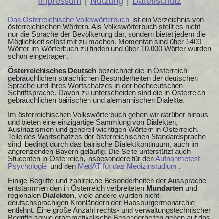
Impressum
|
Nutzung
|
Datenschutz
Das Österreichische Volkswörterbuch
ist ein Verzeichnis von
österreichischen Wörtern. Als Volkswörterbuch stellt es nicht
nur die Sprache der Bevölkerung dar, sondern bietet jedem die
Möglichkeit selbst mit zu machen. Momentan sind über 1400
Wörter im Wörterbuch zu finden und über 10.000 Wörter wurden
schon eingetragen.
Österreichisches Deutsch
bezeichnet die in Österreich
gebräuchlichen sprachlichen Besonderheiten der deutschen
Sprache und ihres Wortschatzes in der hochdeutschen
Schriftsprache. Davon zu unterscheiden sind die in Österreich
gebräuchlichen bairischen und alemannischen Dialekte.
Im österreichischen Volkswörterbuch gehen wir darüber hinaus
und bieten eine einzigartige Sammlung von Dialekten,
Austriazismen und generell wichtigen Wörtern in Österreich.
Teile des Wortschatzes der österreichischen Standardsprache
sind, bedingt durch das bairische Dialektkontinuum, auch im
angrenzenden Bayern geläufig. Die Seite unterstützt auch
Studenten in Österreich, insbesondere für den
Aufnahmetest
Psychologie
und den
MedAT für das Medizinstudium
.
Einige Begriffe und zahlreiche Besonderheiten der Aussprache
entstammen den in Österreich verbreiteten
Mundarten
und
regionalen
Dialekten
, viele andere wurden nicht-
deutschsprachigen Kronländern der Habsburgermonarchie
entlehnt. Eine große Anzahl rechts- und verwaltungstechnischer
Begriffe sowie grammatikalische Besonderheiten gehen auf das