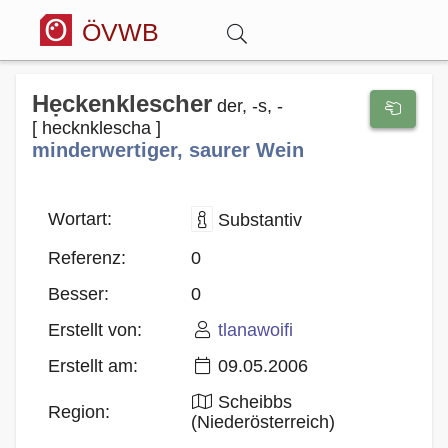
ÖVWB
Anmelden
Hẹckenklescher
der, -s, -
[ hecknklescha ]
minderwertiger, saurer Wein
Wörterbuch
Hitparade
Wortart:
Substantiv
Referenz:
0
Forum
Besser:
0
Erstellt von:
tlanawoifi
Blog
Erstellt am:
09.05.2006
Scheibbs
Region:
(Niederösterreich)