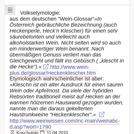
Volksetymologie:
aus dem deutschen "Wein-Glossar"
»In
Österreich gebräuchliche Bezeichnung (auch
Heckenperle, Heck’n Klescher) für einen sehr
säurebetonten und vielleicht auch
alkoholstarken Wein. Nicht selten wird so auch
ein minderwertiger Wein benannt. Nach
übermäßigen Genuss verliert man das
Gleichgewicht und fällt ins Gebüsch ( „klescht in
die Hecke“).«
http://www.wein-
plus.de/glossar/Heckenklescher.htm
Etymologisch wahrscheinlicher ist aber:
»Kleschn ist ein alter Ausdruck für einen sauren
Wein oder Apfelmost. Da viele der hybriden
Rebsorten traditionell meist auf Hecken an der
warmen hölzernen Hauswand gezogen wurden,
nannte man die daraus gekelterten
Haustrunkweine "Heckenklescher".«
http://www.weinwissen.com/inc-main/weinabc-
d.asp?wort=1790
Koschutnig
11.04.2010