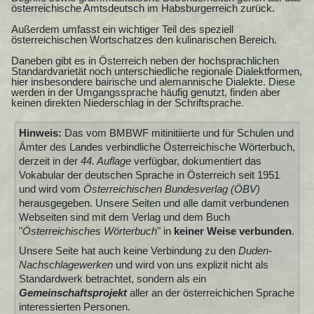
österreichische Amtsdeutsch im Habsburgerreich zurück.
Außerdem umfasst ein wichtiger Teil des speziell
österreichischen Wortschatzes den kulinarischen Bereich.
Daneben gibt es in Österreich neben der hochsprachlichen
Standardvarietät noch unterschiedliche regionale Dialektformen,
hier insbesondere bairische und alemannische Dialekte. Diese
werden in der Umgangssprache häufig genutzt, finden aber
keinen direkten Niederschlag in der Schriftsprache.
Hinweis:
Das vom BMBWF mitinitiierte und für Schulen und
Ämter des Landes verbindliche Österreichische Wörterbuch,
derzeit in der
44. Auflage
verfügbar, dokumentiert das
Vokabular der deutschen Sprache in Österreich seit 1951
und wird vom
Österreichischen Bundesverlag (ÖBV)
herausgegeben. Unsere Seiten und alle damit verbundenen
Webseiten sind mit dem Verlag und dem Buch
"
Österreichisches Wörterbuch
" in
keiner Weise verbunden
.
Unsere Seite hat auch keine Verbindung zu den
Duden-
Nachschlagewerken
und wird von uns explizit nicht als
Standardwerk betrachtet, sondern als ein
Gemeinschaftsprojekt
aller an der österreichichen Sprache
interessierten Personen.