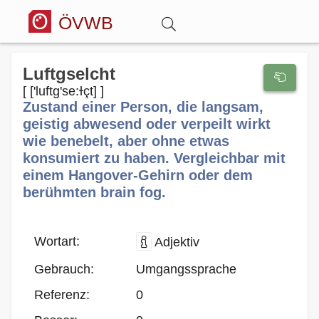
ÖVWB
Anmelden
Luftgselcht
[ ['luftg'se:ɫçt] ]
Zustand einer Person, die langsam,
Wörterbuch
geistig abwesend oder verpeilt wirkt
wie benebelt, aber ohne etwas
Hitparade
konsumiert zu haben. Vergleichbar mit
einem Hangover-Gehirn oder dem
berühmten brain fog.
Forum
Blog
Wortart:
Adjektiv
Gebrauch:
Umgangssprache
Referenz:
0