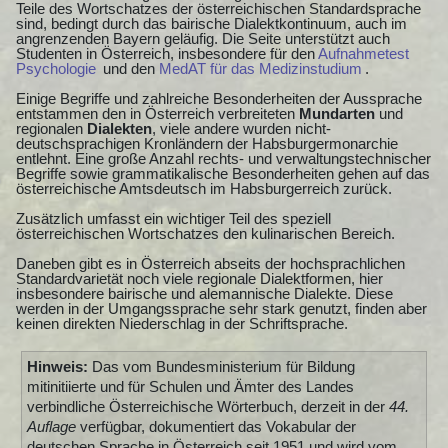
Teile des Wortschatzes der österreichischen Standardsprache
sind, bedingt durch das bairische Dialektkontinuum, auch im
angrenzenden Bayern geläufig. Die Seite unterstützt auch
Studenten in Österreich, insbesondere für den
Aufnahmetest
Psychologie
und den
MedAT für das Medizinstudium
.
Einige Begriffe und zahlreiche Besonderheiten der Aussprache
entstammen den in Österreich verbreiteten
Mundarten
und
regionalen
Dialekten
, viele andere wurden nicht-
deutschsprachigen Kronländern der Habsburgermonarchie
entlehnt. Eine große Anzahl rechts- und verwaltungstechnischer
Begriffe sowie grammatikalische Besonderheiten gehen auf das
österreichische Amtsdeutsch im Habsburgerreich zurück.
Zusätzlich umfasst ein wichtiger Teil des speziell
österreichischen Wortschatzes den kulinarischen Bereich.
Daneben gibt es in Österreich abseits der hochsprachlichen
Standardvarietät noch viele regionale Dialektformen, hier
insbesondere bairische und alemannische Dialekte. Diese
werden in der Umgangssprache sehr stark genutzt, finden aber
keinen direkten Niederschlag in der Schriftsprache.
Hinweis:
Das vom Bundesministerium für Bildung
mitinitiierte und für Schulen und Ämter des Landes
verbindliche Österreichische Wörterbuch, derzeit in der
44.
Auflage
verfügbar, dokumentiert das Vokabular der
deutschen Sprache in Österreich seit 1951 und wird vom