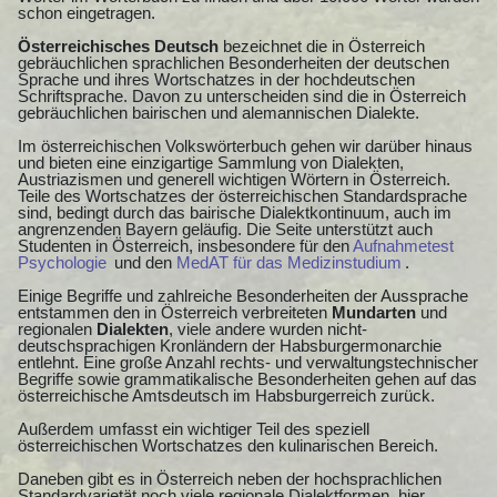
schon eingetragen.
Österreichisches Deutsch
bezeichnet die in Österreich
gebräuchlichen sprachlichen Besonderheiten der deutschen
Sprache und ihres Wortschatzes in der hochdeutschen
Schriftsprache. Davon zu unterscheiden sind die in Österreich
gebräuchlichen bairischen und alemannischen Dialekte.
Im österreichischen Volkswörterbuch gehen wir darüber hinaus
und bieten eine einzigartige Sammlung von Dialekten,
Austriazismen und generell wichtigen Wörtern in Österreich.
Teile des Wortschatzes der österreichischen Standardsprache
sind, bedingt durch das bairische Dialektkontinuum, auch im
angrenzenden Bayern geläufig. Die Seite unterstützt auch
Studenten in Österreich, insbesondere für den
Aufnahmetest
Psychologie
und den
MedAT für das Medizinstudium
.
Einige Begriffe und zahlreiche Besonderheiten der Aussprache
entstammen den in Österreich verbreiteten
Mundarten
und
regionalen
Dialekten
, viele andere wurden nicht-
deutschsprachigen Kronländern der Habsburgermonarchie
entlehnt. Eine große Anzahl rechts- und verwaltungstechnischer
Begriffe sowie grammatikalische Besonderheiten gehen auf das
österreichische Amtsdeutsch im Habsburgerreich zurück.
Außerdem umfasst ein wichtiger Teil des speziell
österreichischen Wortschatzes den kulinarischen Bereich.
Daneben gibt es in Österreich neben der hochsprachlichen
Standardvarietät noch viele regionale Dialektformen, hier