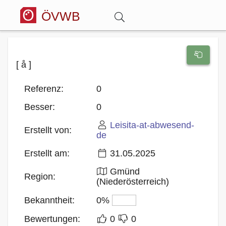
ÖVWB
Anmelden
[ å ]
Wörterbuch
Referenz:
0
Besser:
0
Hitparade
Leisita-at-abwesend-
Erstellt von:
de
Forum
Erstellt am:
31.05.2025
Blog
Gmünd
Region:
(Niederösterreich)
Bekanntheit:
0%
Bewertungen:
0
0