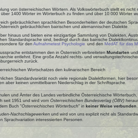
ung von österreichischen Wörtern. Als Volkswörterbuch stellt es nicht
nd über 1400 Wörter im Wörterbuch zu finden und über 10.000 Wörter w
rreich gebräuchlichen sprachlichen Besonderheiten der deutschen Spr
 Österreich gebräuchlichen bairischen und alemannischen Dialekte.
ber hinaus und bieten eine einzigartige Sammlung von Dialekten, Austr
schen Standardsprache sind, bedingt durch das bairische Dialektkontin
besondere für den
Aufnahmetest Psychologie
und den
MedAT für das M
 Aussprache entstammen den in Österreich verbreiteten
Mundarten
und
chie entlehnt. Eine große Anzahl rechts- und verwaltungstechnischer
burgerreich zurück.
terreichischen Wortschatzes den kulinarischen Bereich.
lichen Standardvarietät noch viele regionale Dialektformen, hier beso
n aber keinen unmittelbaren Niederschlag in der Schriftsprache.
ulen und Ämter des Landes verbindliche Österreichische Wörterbuch, 
ch seit 1951 und wird vom
Österreichischen Bundesverlag (ÖBV)
heraus
 dem Buch "
Österreichisches Wörterbuch
" in
keiner Weise verbunden
.
uden-Nachschlagewerken
und wird von uns explizit nicht als Standardw
en Sprachvariation interessierten Personen.