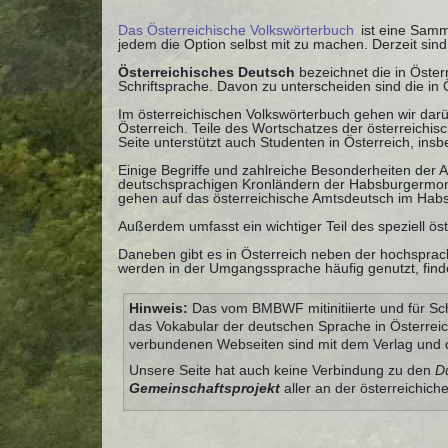
Das Österreichische Volkswörterbuch
ist eine Samml
jedem die Option selbst mit zu machen. Derzeit si
Österreichisches Deutsch
bezeichnet die in Öste
Schriftsprache. Davon zu unterscheiden sind die in
Im österreichischen Volkswörterbuch gehen wir darü
Österreich. Teile des Wortschatzes der österreichi
Seite unterstützt auch Studenten in Österreich, ins
Einige Begriffe und zahlreiche Besonderheiten der
deutschsprachigen Kronländern der Habsburgermonar
gehen auf das österreichische Amtsdeutsch im Habs
Außerdem umfasst ein wichtiger Teil des speziell ös
Daneben gibt es in Österreich neben der hochsprach
werden in der Umgangssprache häufig genutzt, finde
Hinweis:
Das vom BMBWF mitinitiierte und für Sch
das Vokabular der deutschen Sprache in Österrei
verbundenen Webseiten sind mit dem Verlag und
Unsere Seite hat auch keine Verbindung zu den
D
Gemeinschaftsprojekt
aller an der österreichich