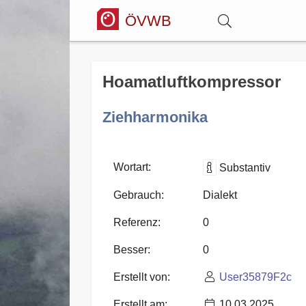
ÖVWB
Anmelden
Hoamatluftkompressor
Wörterbuch
Ziehharmonika
Hitparade
Wortart:
Substantiv
Gebrauch:
Dialekt
Forum
Referenz:
0
Besser:
0
Blog
Erstellt von:
User35879F2c
Erstellt am:
10.03.2025