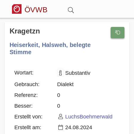
ÖVWB
Anmelden
Kragetzn
Heiserkeit, Halsweh, belegte
Wörterbuch
Stimme
Hitparade
Wortart:
Substantiv
Forum
Gebrauch:
Dialekt
Referenz:
0
Blog
Besser:
0
Erstellt von:
LuchsBoehmerwald
Erstellt am:
24.08.2024