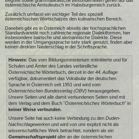
Begriffe sowie grammatikalische Besonderheiten gehen auf das
österreichische Amtsdeutsch im Habsburgerreich zurück.
Zusätzlich umfasst ein wichtiger Teil des speziell
österreichischen Wortschatzes den kulinarischen Bereich.
Daneben gibt es in Österreich abseits der hochsprachlichen
Standardvarietät noch zahlreiche regionale Dialektformen, hier
insbesondere bairische und alemannische Dialekte. Diese
werden in der Umgangssprache sehr stark genutzt, finden aber
keinen direkten Niederschlag in der Schriftsprache.
Hinweis:
Das vom Bildungsministerium mitinitiierte und für
Schulen und Ämter des Landes verbindliche
Österreichische Wörterbuch, derzeit in der
44. Auflage
verfügbar, dokumentiert das Vokabular der deutschen
Sprache in Österreich seit 1951 und wird vom
Österreichischen Bundesverlag (ÖBV)
herausgegeben.
Unsere Seiten und alle damit verbundenen Seiten sind mit
dem Verlag und dem Buch "
Österreichisches Wörterbuch
" in
keiner Weise verbunden
.
Unsere Seite hat auch keine Verbindung zu den
Duden-
Nachschlagewerken
und wird von uns explizit nicht als
wissenschaftliches Werk betrachtet, sondern als ein
Gemeinschaftsprojekt
aller an der österreichichen