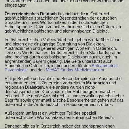
im Wörterbuch zu finden und über 10.000 Wörter wurden schon
eingetragen.
Österreichisches Deutsch
bezeichnet die in Österreich
gebräuchlichen sprachlichen Besonderheiten der deutschen
Sprache und ihres Wortschatzes in der hochdeutschen
Schriftsprache. Davon zu unterscheiden sind die in Österreich
gebräuchlichen bairischen und alemannischen Dialekte.
Im österreichischen Volkswörterbuch gehen wir darüber hinaus
und bieten eine einzigartige Sammlung von Dialekten,
Austriazismen und generell wichtigen Wörtern in Österreich.
Teile des Wortschatzes der österreichischen Standardsprache
sind, bedingt durch das bairische Dialektkontinuum, auch im
angrenzenden Bayern geläufig. Die Seite unterstützt auch
Studenten in Österreich, insbesondere für den
Aufnahmetest
Psychologie
und den
MedAT für das Medizinstudium
.
Einige Begriffe und zahlreiche Besonderheiten der Aussprache
entstammen den in Österreich verbreiteten
Mundarten
und
regionalen
Dialekten
, viele andere wurden nicht-
deutschsprachigen Kronländern der Habsburgermonarchie
entlehnt. Eine große Anzahl rechts- und verwaltungstechnischer
Begriffe sowie grammatikalische Besonderheiten gehen auf das
österreichische Amtsdeutsch im Habsburgerreich zurück.
Außerdem umfasst ein wichtiger Teil des speziell
österreichischen Wortschatzes den kulinarischen Bereich.
Daneben gibt es in Österreich neben der hochsprachlichen