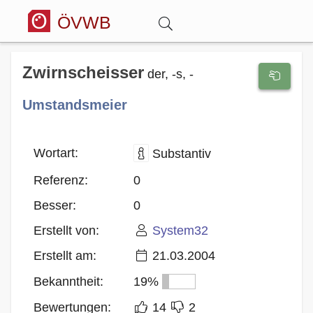
ÖVWB
Anmelden
Zwirnscheisser
der, -s, -
Umstandsmeier
Wörterbuch
Hitparade
Wortart:
Substantiv
Referenz:
0
Forum
Besser:
0
Erstellt von:
System32
Blog
Erstellt am:
21.03.2004
Bekanntheit:
19%
Bewertungen:
14
2