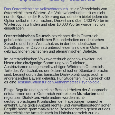
Das Österreichische Volkswörterbuch
ist ein Verzeichnis von
österreichischen Wörtern. Als Volkswörterbuch stellt es nicht
nur die Sprache der Bevölkerung dar, sondern bietet jedem die
Option selbst mit zu machen. Derzeit sind über 1400 Wörter im
Wörterbuch zu finden und über 10.000 Wörter wurden schon
eingetragen.
Österreichisches Deutsch
bezeichnet die in Österreich
gebräuchlichen sprachlichen Besonderheiten der deutschen
Sprache und ihres Wortschatzes in der hochdeutschen
Schriftsprache. Davon zu unterscheiden sind die in Österreich
gebräuchlichen bairischen und alemannischen Dialekte.
Im österreichischen Volkswörterbuch gehen wir weiter und
bieten eine einzigartige Sammlung von Dialekten,
Austriazismen und generell wichtigen Wörtern in Österreich.
Teile des Wortschatzes der österreichischen Standardsprache
sind, bedingt durch das bairische Dialektkontinuum, auch im
angrenzenden Bayern geläufig. Für Studenten in Österreich gibt
es eine
Testsimulation für den Aufnahmetest Psychologie
.
Einige Begriffe und zahlreiche Besonderheiten der Aussprache
entstammen den in Österreich verbreiteten
Mundarten
und
regionalen
Dialekten
, viele andere wurden nicht-
deutschsprachigen Kronländern der Habsburgermonarchie
entlehnt. Eine große Anzahl rechts- und verwaltungstechnischer
Begriffe sowie grammatikalische Besonderheiten gehen auf das
österreichische Amtsdeutsch im Habsburgerreich zurück.