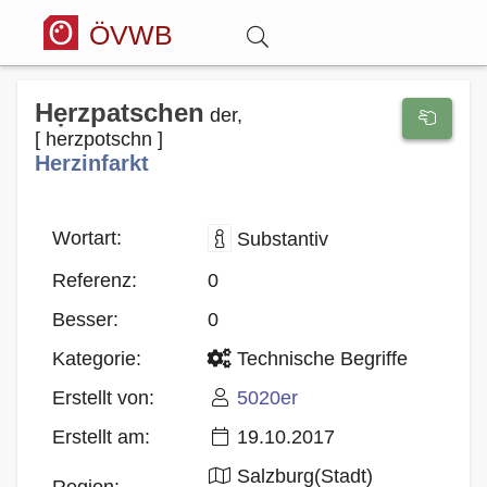
ÖVWB
Anmelden
Hẹrzpatschen
der,
[ herzpotschn ]
Herzinfarkt
Wörterbuch
Hitparade
Wortart:
Substantiv
Referenz:
0
Forum
Besser:
0
Kategorie:
Technische Begriffe
Blog
Erstellt von:
5020er
Erstellt am:
19.10.2017
Salzburg(Stadt)
Region: