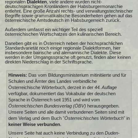
regionalen
Dialekten
, viele andere wurden nicht-
deutschsprachigen Kronländern der Habsburgermonarchie
entlehnt. Eine große Anzahl rechts- und verwaltungstechnischer
Begriffe sowie grammatikalische Besonderheiten gehen auf das
österreichische Amtsdeutsch im Habsburgerreich zurück.
Außerdem umfasst ein wichtiger Teil des speziell
österreichischen Wortschatzes den kulinarischen Bereich.
Daneben gibt es in Österreich neben der hochsprachlichen
Standardvarietät noch einige regionale Dialektformen, hier
insbesondere bairische und alemannische Dialekte. Diese
werden in der Umgangssprache oft genutzt, finden aber keinen
direkten Niederschlag in der Schriftsprache.
Hinweis:
Das vom Bildungsministerium mitinitiierte und für
Schulen und Ämter des Landes verbindliche
Österreichische Wörterbuch, derzeit in der
44. Auflage
verfügbar, dokumentiert das Vokabular der deutschen
Sprache in Österreich seit 1951 und wird vom
Österreichischen Bundesverlag (ÖBV)
herausgegeben.
Unsere Seiten und alle damit verbundenen Seiten sind mit
dem Verlag und dem Buch "
Österreichisches Wörterbuch
" in
keiner Weise verbunden
.
Unsere Seite hat auch keine Verbindung zu den
Duden-