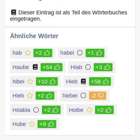
Dieser Eintrag ist als Teil des Wörterbuches
eingetragen.
Ähnliche Wörter
hab
+2
habei
+1
Haube
+64
Hiab
+3
hibei
+10
Hieb
+58
Hieb
+2
hiebei
-2
Hoabia
+2
Hoibe
+2
Hube
+9