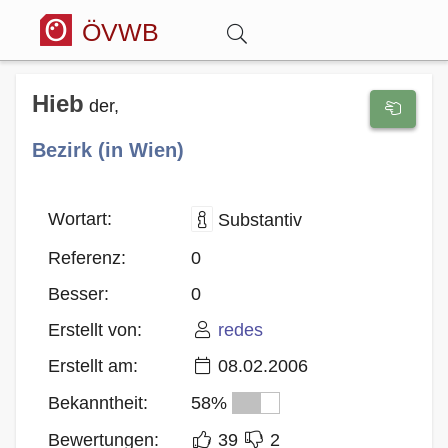
ÖVWB
Anmelden
Hieb
der,
Bezirk (in Wien)
Wörterbuch
Hitparade
Wortart:
Substantiv
Referenz:
0
Forum
Besser:
0
Erstellt von:
redes
Blog
Erstellt am:
08.02.2006
Bekanntheit:
58%
Bewertungen:
39
2