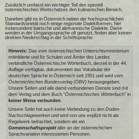
Zusätzlich umfasst ein wichtiger Teil des speziell
österreichischen Wortschatzes den kulinarischen Bereich.
Daneben gibt es in Österreich neben der hochsprachlichen
Standardvarietät noch einige regionale Dialektformen, hier
insbesondere bairische und alemannische Dialekte. Diese
werden in der Umgangssprache oft genutzt, finden aber keinen
direkten Niederschlag in der Schriftsprache.
Hinweis:
Das vom österreichischen Unterrichtsministerium
mitinitiierte und für Schulen und Ämter des Landes
verbindliche Österreichische Wörterbuch, derzeit in der
44.
Auflage
verfügbar, dokumentiert das Vokabular der
deutschen Sprache in Österreich seit 1951 und wird vom
Österreichischen Bundesverlag (ÖBV)
herausgegeben.
Unsere Seiten und alle damit verbundenen Dienste sind mit
dem Verlag und dem Buch "
Österreichisches Wörterbuch
" in
keiner Weise verbunden
.
Unsere Seite hat auch keine Verbindung zu den
Duden-
Nachschlagewerken
und wird von uns explizit nicht als
Regelwerk betrachtet, sondern als ein
Gemeinschaftsprojekt
aller an der österreichichen
Sprachvariation interessierten Personen.