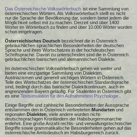
Das Österreichische Volkswörterbuch
ist eine Sammlung von
österreichischen Wörtern. Als Volkswörterbuch stellt es nicht
nur die Sprache der Bevölkerung dar, sondern bietet jedem die
Möglichkeit selbst mit zu machen. Derzeit sind über 1400
Wörter im Wörterbuch zu finden und über 10.000 Wörter wurden
schon eingetragen.
Österreichisches Deutsch
bezeichnet die in Österreich
gebräuchlichen sprachlichen Besonderheiten der deutschen
Sprache und ihres Wortschatzes in der hochdeutschen
Schriftsprache. Davon zu unterscheiden sind die in Österreich
gebräuchlichen bairischen und alemannischen Dialekte.
Im österreichischen Volkswörterbuch gehen wir weiter und
bieten eine einzigartige Sammlung von Dialekten,
Austriazismen und generell wichtigen Wörtern in Österreich.
Teile des Wortschatzes der österreichischen Standardsprache
sind, bedingt durch das bairische Dialektkontinuum, auch im
angrenzenden Bayern geläufig. Für Studenten in Österreich gibt
es eine
Testsimulation für den Aufnahmetest Psychologie
.
Einige Begriffe und zahlreiche Besonderheiten der Aussprache
entstammen den in Österreich verbreiteten
Mundarten
und
regionalen
Dialekten
, viele andere wurden nicht-
deutschsprachigen Kronländern der Habsburgermonarchie
entlehnt. Eine große Anzahl rechts- und verwaltungstechnischer
Begriffe sowie grammatikalische Besonderheiten gehen auf das
österreichische Amtsdeutsch im Habsburgerreich zurück.