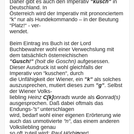
Daher gibt es auch den Imperativ
"kusch"
in
Deutschland. In
Österreich wird der Imperativ mit prononciertem
"k" nur als Hundekommando – in der Beutung
“Platz!“ - ver-
wendet.
Beim Eintrag ins Buch ist der Lord
Buchbewahrer wohl einer Verwechslung mit
dem tatsächlich österreichischen
"Gusch!"
(hoit die Goschn)
aufgesessen.
Dieser Ausdruck ist wohl gleichfalls der
Imperativ von "kuschen", durch
die Unfähigkeit der Wiener, ein
"k"
als solches
auszusprechen, mutiert dieses zum
"g"
. Selbst
der Wiener Volks-
liebling
Heinz
C[k]
onrads
wurde als
G
onrad(s)
ausgesprochen. Daß dabei oftmals das
Endungs-
"s"
unterschlagen
wird, bedarf wohl einer eigenen Erörterung wie
auch das unmotivierte
"n"
, das einem anderen
Volksliebling genau
so oft zuteil wird:
Paul Hörbi
n
ger
!