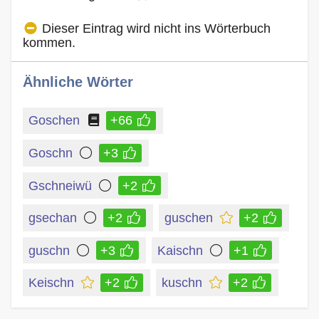
Dieser Eintrag wird nicht ins Wörterbuch
kommen.
Ähnliche Wörter
Goschen
+66
Goschn
+3
Gschneiwü
+2
gsechan
+2
guschen
+2
guschn
+3
Kaischn
+1
Keischn
+2
kuschn
+2