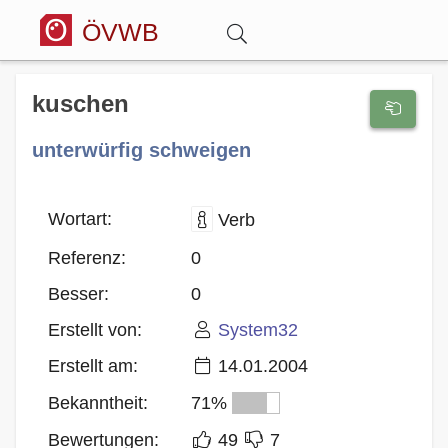
ÖVWB
Anmelden
kuschen
unterwürfig schweigen
Wörterbuch
Hitparade
Wortart:
Verb
Referenz:
0
Forum
Besser:
0
Erstellt von:
System32
Blog
Erstellt am:
14.01.2004
Bekanntheit:
71%
Bewertungen:
49
7