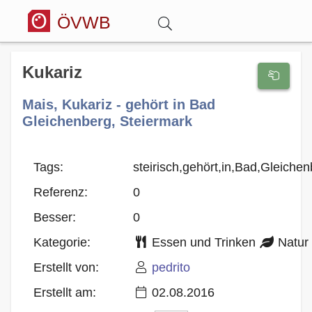
ÖVWB
Anmelden
Kukariz
Mais, Kukariz - gehört in Bad
Wörterbuch
Gleichenberg, Steiermark
Hitparade
Tags:
steirisch,gehört,in,Bad,Gleiche
Referenz:
0
Forum
Besser:
0
Blog
Kategorie:
Essen und Trinken
Natur
Erstellt von:
pedrito
Erstellt am:
02.08.2016