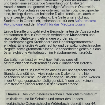
und bieten eine einzigartige Sammlung von Dialekten,
Austriazismen und generell wichtigen Wörtern in Österreich.
Teile des Wortschatzes der österreichischen Standardsprache
sind, bedingt durch das bairische Dialektkontinuum, auch im
angrenzenden Bayern geläufig. Die Seite unterstützt auch
Studenten in Österreich, insbesondere für den
Aufnahmetest
Psychologie
und den
MedAT für das Medizinstudium
.
Einige Begriffe und zahlreiche Besonderheiten der Aussprache
entstammen den in Österreich verbreiteten
Mundarten
und
regionalen
Dialekten
, viele andere wurden nicht-
deutschsprachigen Kronländern der Habsburgermonarchie
entlehnt. Eine große Anzahl rechts- und verwaltungstechnischer
Begriffe sowie grammatikalische Besonderheiten gehen auf das
österreichische Amtsdeutsch im Habsburgerreich zurück.
Zusätzlich umfasst ein wichtiger Teil des speziell
österreichischen Wortschatzes den kulinarischen Bereich.
Daneben gibt es in Österreich abseits der hochsprachlichen
Standardvarietät noch viele regionale Dialektformen, hier
besonders bairische und alemannische Dialekte. Diese werden
in der Umgangssprache häufig genutzt, finden aber keinen
unmittelbaren Niederschlag in der Schriftsprache.
Hinweis:
Das vom österreichischen Unterrichtsministerium
mitinitiierte und für Schulen und Ämter des Landes
verbindliche Österreichische Wörterbuch, derzeit in der
44.