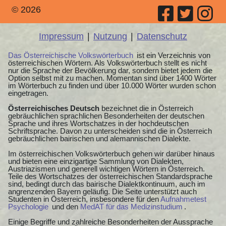
© 2026
Impressum
|
Nutzung
|
Datenschutz
Das Österreichische Volkswörterbuch
ist ein Verzeichnis von
österreichischen Wörtern. Als Volkswörterbuch stellt es nicht
nur die Sprache der Bevölkerung dar, sondern bietet jedem die
Option selbst mit zu machen. Momentan sind über 1400 Wörter
im Wörterbuch zu finden und über 10.000 Wörter wurden schon
eingetragen.
Österreichisches Deutsch
bezeichnet die in Österreich
gebräuchlichen sprachlichen Besonderheiten der deutschen
Sprache und ihres Wortschatzes in der hochdeutschen
Schriftsprache. Davon zu unterscheiden sind die in Österreich
gebräuchlichen bairischen und alemannischen Dialekte.
Im österreichischen Volkswörterbuch gehen wir darüber hinaus
und bieten eine einzigartige Sammlung von Dialekten,
Austriazismen und generell wichtigen Wörtern in Österreich.
Teile des Wortschatzes der österreichischen Standardsprache
sind, bedingt durch das bairische Dialektkontinuum, auch im
angrenzenden Bayern geläufig. Die Seite unterstützt auch
Studenten in Österreich, insbesondere für den
Aufnahmetest
Psychologie
und den
MedAT für das Medizinstudium
.
Einige Begriffe und zahlreiche Besonderheiten der Aussprache