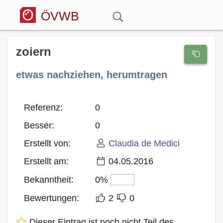
ÖVWB
Anmelden
zoiern
etwas nachziehen, herumtragen
Wörterbuch
Hitparade
Referenz:
0
Besser:
0
Forum
Erstellt von:
Claudia de Medici
Erstellt am:
04.05.2016
Blog
Bekanntheit:
0%
Bewertungen:
2
0
Dieser Eintrag ist noch nicht Teil des