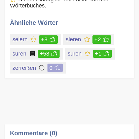
Wörterbuches.
Ähnliche Wörter
seiern
+8
sieren
+2
suren
+58
suren
+1
zerreißen
0
Kommentare (0)