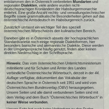
entstammen den in Österreich verbreiteten
Mundarten
und
regionalen
Dialekten
, viele andere wurden nicht-
deutschsprachigen Kronländern der Habsburgermonarchie
entlehnt. Eine große Anzahl rechts- und verwaltungstechnischer
Begriffe sowie grammatikalische Besonderheiten gehen auf das
österreichische Amtsdeutsch im Habsburgerreich zurück.
Zusätzlich umfasst ein wichtiger Teil des speziell
österreichischen Wortschatzes den kulinarischen Bereich.
Daneben gibt es in Österreich abseits der hochsprachlichen
Standardvarietät noch einige regionale Dialektformen, hier
besonders bairische und alemannische Dialekte. Diese werden
in der Umgangssprache häufig genutzt, finden aber keinen
direkten Niederschlag in der Schriftsprache.
Hinweis:
Das vom österreichischen Unterrichtsministerium
mitinitiierte und für Schulen und Ämter des Landes
verbindliche Österreichische Wörterbuch, derzeit in der
44.
Auflage
verfügbar, dokumentiert das Vokabular der
deutschen Sprache in Österreich seit 1951 und wird vom
Österreichischen Bundesverlag (ÖBV)
herausgegeben.
Unsere Seiten und alle damit verbundenen Seiten sind mit
dem Verlag und dem Buch "
Österreichisches Wörterbuch
" in
keiner Weise verbunden
.
Unsere Seite hat auch keine Verbindung zu den
Duden-