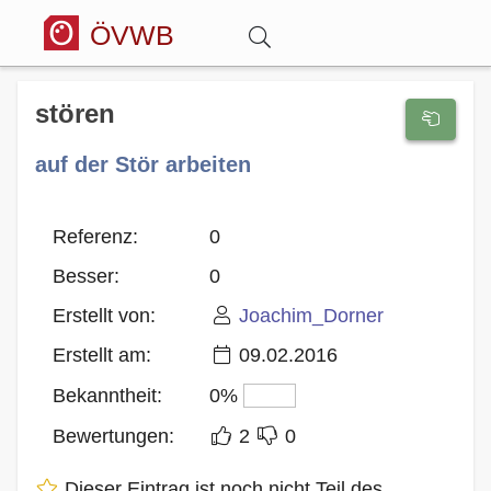
ÖVWB
Anmelden
stören
auf der Stör arbeiten
Wörterbuch
Hitparade
Referenz:
0
Besser:
0
Forum
Erstellt von:
Joachim_Dorner
Erstellt am:
09.02.2016
Blog
Bekanntheit:
0%
Bewertungen:
2
0
Dieser Eintrag ist noch nicht Teil des