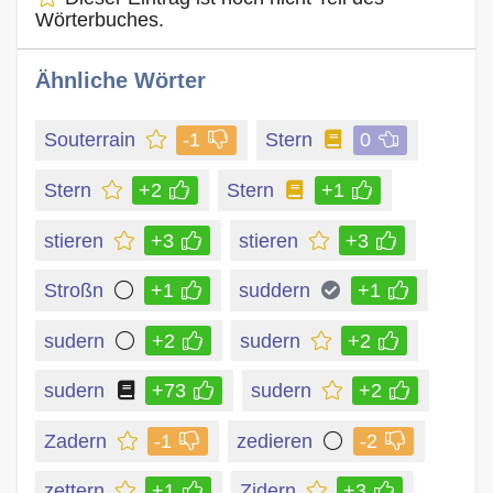
Wörterbuches.
Ähnliche Wörter
Souterrain
-1
Stern
0
Stern
+2
Stern
+1
stieren
+3
stieren
+3
Stroßn
+1
suddern
+1
sudern
+2
sudern
+2
sudern
+73
sudern
+2
Zadern
-1
zedieren
-2
zettern
+1
Zidern
+3