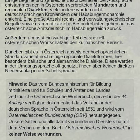
Einige Begriffe und zahlreiche Besonderheiten der Aussprache
entstammen den in Österreich verbreiteten
Mundarten
und
regionalen
Dialekten
, viele andere wurden nicht-
deutschsprachigen Kronländern der Habsburgermonarchie
entlehnt. Eine große Anzahl rechts- und verwaltungstechnischer
Begriffe sowie grammatikalische Besonderheiten gehen auf das
österreichische Amtsdeutsch im Habsburgerreich zurück.
Außerdem umfasst ein wichtiger Teil des speziell
österreichischen Wortschatzes den kulinarischen Bereich.
Daneben gibt es in Österreich abseits der hochsprachlichen
Standardvarietät noch einige regionale Dialektformen, hier
besonders bairische und alemannische Dialekte. Diese werden
in der Umgangssprache oft genutzt, finden aber keinen direkten
Niederschlag in der Schriftsprache.
Hinweis:
Das vom Bundesministerium für Bildung
mitinitiierte und für Schulen und Ämter des Landes
verbindliche Österreichische Wörterbuch, derzeit in der
44.
Auflage
verfügbar, dokumentiert das Vokabular der
deutschen Sprache in Österreich seit 1951 und wird vom
Österreichischen Bundesverlag (ÖBV)
herausgegeben.
Unsere Seiten und alle damit verbundenen Dienste sind mit
dem Verlag und dem Buch "
Österreichisches Wörterbuch
" in
keiner Weise verbunden
.