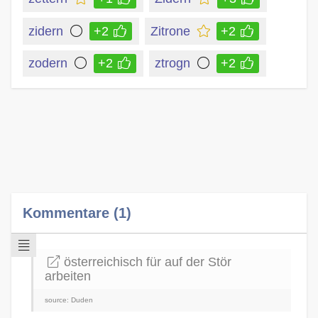
zidern
+2
Zitrone
+2
zodern
+2
ztrogn
+2
Kommentare (1)
österreichisch für auf der Stör
arbeiten
source: Duden