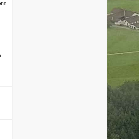
enn
h