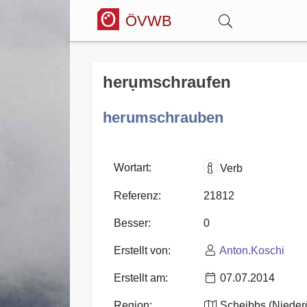
ÖVWB
Anmelden
herụmschraufen
Wörterbuch
herumschrauben
Hitparade
Wortart:
Verb
Referenz:
21812
Forum
Besser:
0
Erstellt von:
Anton.Koschi
Blog
Erstellt am:
07.07.2014
Region:
Scheibbs (Niederö