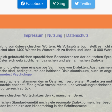
Facebook
Xing
Twitter
Impressum
|
Nutzung
|
Datenschutz
ung von österreichischen Wörtern. Als Volkswörterbuch stellt es nicht
it sind über 1400 Wörter im Wörterbuch zu finden und über 10.000 Wör
rreich gebräuchlichen sprachlichen Besonderheiten der deutschen Spr
 Österreich gebräuchlichen bairischen und alemannischen Dialekte.
r und bieten eine einzigartige Sammlung von Dialekten, Austriazismen 
che sind, bedingt durch das bairische Dialektkontinuum, auch im ang
ahmetest Psychologie
.
 Aussprache entstammen den in Österreich verbreiteten
Mundarten
und
chie entlehnt. Eine große Anzahl rechts- und verwaltungstechnischer
burgerreich zurück.
terreichischen Wortschatzes den kulinarischen Bereich.
lichen Standardvarietät noch viele regionale Dialektformen, hier beso
ber keinen direkten Niederschlag in der Schriftsprache.