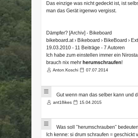
Das einzige was nicht gedeckt ist, ist selb
man das Gerät irgenwo vergisst.
Dämpfer? [Archiv] - Bikeboard
bikeboard.at › Bikeboard › BikeBoard › Ex
19.03.2010 - 11 Beiträge - ‎7 Autoren
Ich habe zum einstellen immer ein Nirost
brauch nix mehr
herumschraufen
!
Anton.Koschi
07.07.2014
Gut wenn man das selber kann und da
ant18ikes
15.04.2015
Was soll "herumschrauben" bedeute
Ich kenne: si drum schraufen = geschick