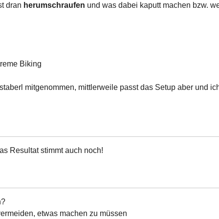
st dran
herumschraufen
und was dabei kaputt machen bzw. w
treme Biking
astaberl mitgenommen, mittlerweile passt das Setup aber und ic
s Resultat stimmt auch noch!
n?
t vermeiden, etwas machen zu müssen