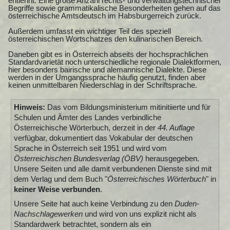
entlehnt. Eine große Anzahl rechts- und verwaltungstechnischer
Begriffe sowie grammatikalische Besonderheiten gehen auf das
österreichische Amtsdeutsch im Habsburgerreich zurück.
Außerdem umfasst ein wichtiger Teil des speziell
österreichischen Wortschatzes den kulinarischen Bereich.
Daneben gibt es in Österreich abseits der hochsprachlichen
Standardvarietät noch unterschiedliche regionale Dialektformen,
hier besonders bairische und alemannische Dialekte. Diese
werden in der Umgangssprache häufig genutzt, finden aber
keinen unmittelbaren Niederschlag in der Schriftsprache.
Hinweis:
Das vom Bildungsministerium mitinitiierte und für
Schulen und Ämter des Landes verbindliche
Österreichische Wörterbuch, derzeit in der
44. Auflage
verfügbar, dokumentiert das Vokabular der deutschen
Sprache in Österreich seit 1951 und wird vom
Österreichischen Bundesverlag (ÖBV)
herausgegeben.
Unsere Seiten und alle damit verbundenen Dienste sind mit
dem Verlag und dem Buch "
Österreichisches Wörterbuch
" in
keiner Weise verbunden
.
Unsere Seite hat auch keine Verbindung zu den
Duden-
Nachschlagewerken
und wird von uns explizit nicht als
Standardwerk betrachtet, sondern als ein