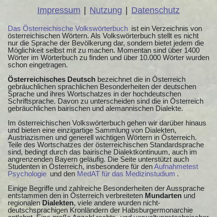
Impressum
|
Nutzung
|
Datenschutz
Das Österreichische Volkswörterbuch
ist ein Verzeichnis von
österreichischen Wörtern. Als Volkswörterbuch stellt es nicht
nur die Sprache der Bevölkerung dar, sondern bietet jedem die
Möglichkeit selbst mit zu machen. Momentan sind über 1400
Wörter im Wörterbuch zu finden und über 10.000 Wörter wurden
schon eingetragen.
Österreichisches Deutsch
bezeichnet die in Österreich
gebräuchlichen sprachlichen Besonderheiten der deutschen
Sprache und ihres Wortschatzes in der hochdeutschen
Schriftsprache. Davon zu unterscheiden sind die in Österreich
gebräuchlichen bairischen und alemannischen Dialekte.
Im österreichischen Volkswörterbuch gehen wir darüber hinaus
und bieten eine einzigartige Sammlung von Dialekten,
Austriazismen und generell wichtigen Wörtern in Österreich.
Teile des Wortschatzes der österreichischen Standardsprache
sind, bedingt durch das bairische Dialektkontinuum, auch im
angrenzenden Bayern geläufig. Die Seite unterstützt auch
Studenten in Österreich, insbesondere für den
Aufnahmetest
Psychologie
und den
MedAT für das Medizinstudium
.
Einige Begriffe und zahlreiche Besonderheiten der Aussprache
entstammen den in Österreich verbreiteten
Mundarten
und
regionalen
Dialekten
, viele andere wurden nicht-
deutschsprachigen Kronländern der Habsburgermonarchie