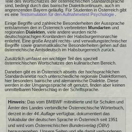
Teile des Wortschatzes der österreichischen Standardsprache
sind, bedingt durch das bairische Dialektkontinuum, auch im
angrenzenden Bayern geläufig. Für Studenten in Österreich gibt
es eine
Testsimulation für den Aufnahmetest Psychologie
.
Einige Begriffe und zahlreiche Besonderheiten der Aussprache
entstammen den in Österreich verbreiteten
Mundarten
und
regionalen
Dialekten
, viele andere wurden nicht-
deutschsprachigen Kronländern der Habsburgermonarchie
entlehnt. Eine große Anzahl rechts- und verwaltungstechnischer
Begriffe sowie grammatikalische Besonderheiten gehen auf das
österreichische Amtsdeutsch im Habsburgerreich zurück.
Zusätzlich umfasst ein wichtiger Teil des speziell
österreichischen Wortschatzes den kulinarischen Bereich.
Daneben gibt es in Österreich abseits der hochsprachlichen
Standardvarietät noch unterschiedliche regionale Dialektformen,
hier besonders bairische und alemannische Dialekte. Diese
werden in der Umgangssprache oft genutzt, finden aber keinen
unmittelbaren Niederschlag in der Schriftsprache.
Hinweis:
Das vom BMBWF mitinitiierte und für Schulen und
Ämter des Landes verbindliche Österreichische Wörterbuch,
derzeit in der
44. Auflage
verfügbar, dokumentiert das
Vokabular der deutschen Sprache in Österreich seit 1951
und wird vom
Österreichischen Bundesverlag (ÖBV)
herausgegeben. Unsere Seiten und alle damit verbundenen