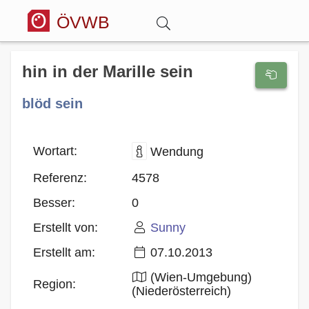
ÖVWB
Anmelden
hin in der Marille sein
blöd sein
Wörterbuch
Hitparade
Wortart:
Wendung
Referenz:
4578
Forum
Besser:
0
Erstellt von:
Sunny
Blog
Erstellt am:
07.10.2013
(Wien-Umgebung)
Region:
(Niederösterreich)