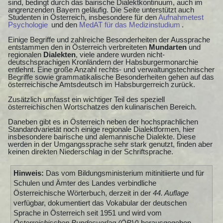
sind, bedingt durch das bairische Dialektkontinuum, auch im
angrenzenden Bayern geläufig. Die Seite unterstützt auch
Studenten in Österreich, insbesondere für den
Aufnahmetest
Psychologie
und den
MedAT für das Medizinstudium
.
Einige Begriffe und zahlreiche Besonderheiten der Aussprache
entstammen den in Österreich verbreiteten
Mundarten
und
regionalen
Dialekten
, viele andere wurden nicht-
deutschsprachigen Kronländern der Habsburgermonarchie
entlehnt. Eine große Anzahl rechts- und verwaltungstechnischer
Begriffe sowie grammatikalische Besonderheiten gehen auf das
österreichische Amtsdeutsch im Habsburgerreich zurück.
Zusätzlich umfasst ein wichtiger Teil des speziell
österreichischen Wortschatzes den kulinarischen Bereich.
Daneben gibt es in Österreich neben der hochsprachlichen
Standardvarietät noch einige regionale Dialektformen, hier
insbesondere bairische und alemannische Dialekte. Diese
werden in der Umgangssprache sehr stark genutzt, finden aber
keinen direkten Niederschlag in der Schriftsprache.
Hinweis:
Das vom Bildungsministerium mitinitiierte und für
Schulen und Ämter des Landes verbindliche
Österreichische Wörterbuch, derzeit in der
44. Auflage
verfügbar, dokumentiert das Vokabular der deutschen
Sprache in Österreich seit 1951 und wird vom
Österreichischen Bundesverlag (ÖBV)
herausgegeben.