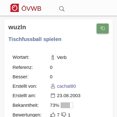
ÖVWB
Anmelden
wuzln
Tischfussball spielen
Wörterbuch
Hitparade
Wortart:
Verb
Referenz:
0
Forum
Besser:
0
Erstellt von:
cachat80
Blog
Erstellt am:
23.08.2003
Bekanntheit:
73%
Bewertungen:
7
1