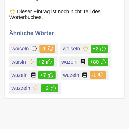
Dieser Eintrag ist noch nicht Teil des
Wörterbuches.
Ähnliche Wörter
woiseln
-1
woiseln
+2
wuisln
+2
wuzeln
+80
wuzeln
+7
wuzeln
-1
wuzzeln
+2