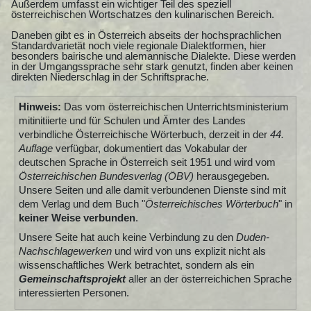
Außerdem umfasst ein wichtiger Teil des speziell
österreichischen Wortschatzes den kulinarischen Bereich.
Daneben gibt es in Österreich abseits der hochsprachlichen
Standardvarietät noch viele regionale Dialektformen, hier
besonders bairische und alemannische Dialekte. Diese werden
in der Umgangssprache sehr stark genutzt, finden aber keinen
direkten Niederschlag in der Schriftsprache.
Hinweis:
Das vom österreichischen Unterrichtsministerium
mitinitiierte und für Schulen und Ämter des Landes
verbindliche Österreichische Wörterbuch, derzeit in der
44.
Auflage
verfügbar, dokumentiert das Vokabular der
deutschen Sprache in Österreich seit 1951 und wird vom
Österreichischen Bundesverlag (ÖBV)
herausgegeben.
Unsere Seiten und alle damit verbundenen Dienste sind mit
dem Verlag und dem Buch "
Österreichisches Wörterbuch
" in
keiner Weise verbunden
.
Unsere Seite hat auch keine Verbindung zu den
Duden-
Nachschlagewerken
und wird von uns explizit nicht als
wissenschaftliches Werk betrachtet, sondern als ein
Gemeinschaftsprojekt
aller an der österreichichen Sprache
interessierten Personen.