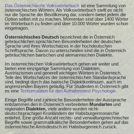
Das Österreichische Volkswörterbuch
ist eine Sammlung von
österreichischen Wörtern. Als Volkswörterbuch stellt es nicht
nur die Sprache der Bevölkerung dar, sondern bietet jedem die
Option selbst mit zu machen. Momentan sind über 1400 Wörter
im Wörterbuch zu finden und über 10.000 Wörter wurden schon
eingetragen.
Österreichisches Deutsch
bezeichnet die in Österreich
gebräuchlichen sprachlichen Besonderheiten der deutschen
Sprache und ihres Wortschatzes in der hochdeutschen
Schriftsprache. Davon zu unterscheiden sind die in Österreich
gebräuchlichen bairischen und alemannischen Dialekte.
Im österreichischen Volkswörterbuch gehen wir weiter und
bieten eine einzigartige Sammlung von Dialekten,
Austriazismen und generell wichtigen Wörtern in Österreich.
Teile des Wortschatzes der österreichischen Standardsprache
sind, bedingt durch das bairische Dialektkontinuum, auch im
angrenzenden Bayern geläufig. Für Studenten in Österreich gibt
es eine
Testsimulation für den Aufnahmetest Psychologie
.
Einige Begriffe und zahlreiche Besonderheiten der Aussprache
entstammen den in Österreich verbreiteten
Mundarten
und
regionalen
Dialekten
, viele andere wurden nicht-
deutschsprachigen Kronländern der Habsburgermonarchie
entlehnt. Eine große Anzahl rechts- und verwaltungstechnischer
Begriffe sowie grammatikalische Besonderheiten gehen auf das
österreichische Amtsdeutsch im Habsburgerreich zurück.