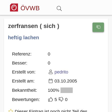
ÖVWB
Anmelden
zerfransen ( sich )
heftig lachen
Wörterbuch
Hitparade
Referenz:
0
Besser:
0
Forum
Erstellt von:
pedrito
Erstellt am:
03.10.2005
Blog
Bekanntheit:
100%
Bewertungen:
5
0
Dieser Eintrag ist noch nicht Teil des