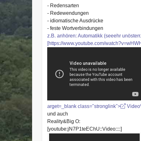
- Redensarten
- Redewendungen
- idiomatische Ausdrücke
- feste Wortverbindungen
z.B. anhören: Automatikk (seeehr unösterr.
[https://www.youtube.com/watch?v=wHW
arget=_blank class="stronglink">
Video
und auch
Reality&Big O:
[youtube:jN7P1teEChU::Video::::]