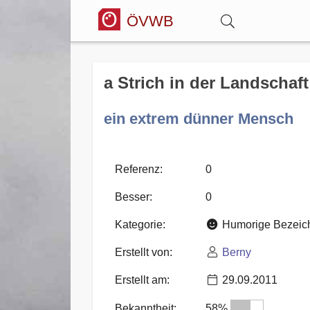
ÖVWB
Anmelden
a Strich in der Landschaft
Wörterbuch
ein extrem dünner Mensch
Hitparade
Referenz:
0
Besser:
0
Forum
Kategorie:
Humorige Bezeic
Erstellt von:
Berny
Blog
Erstellt am:
29.09.2011
Bekanntheit:
58%