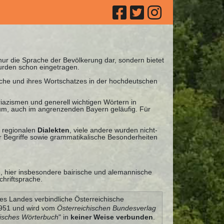
 nur die Sprache der Bevölkerung dar, sondern bietet
urden schon eingetragen.
ache und ihres Wortschatzes in der hochdeutschen
iazismen und generell wichtigen Wörtern in
nuum, auch im angrenzenden Bayern geläufig. Für
 regionalen
Dialekten
, viele andere wurden nicht-
 Begriffe sowie grammatikalische Besonderheiten
n, hier insbesondere bairische und alemannische
chriftsprache.
es Landes verbindliche Österreichische
 1951 und wird vom
Österreichischen Bundesverlag
hisches Wörterbuch
" in
keiner Weise verbunden
.