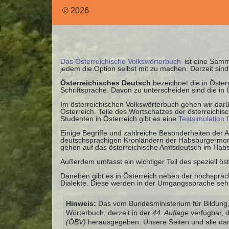
© 2026
Das Österreichische Volkswörterbuch
ist eine Samml
jedem die Option selbst mit zu machen. Derzeit si
Österreichisches Deutsch
bezeichnet die in Öste
Schriftsprache. Davon zu unterscheiden sind die in
Im österreichischen Volkswörterbuch gehen wir darü
Österreich. Teile des Wortschatzes der österreichi
Studenten in Österreich gibt es eine
Testsimulation 
Einige Begriffe und zahlreiche Besonderheiten der
deutschsprachigen Kronländern der Habsburgermonar
gehen auf das österreichische Amtsdeutsch im Habs
Außerdem umfasst ein wichtiger Teil des speziell ös
Daneben gibt es in Österreich neben der hochsprach
Dialekte. Diese werden in der Umgangssprache sehr 
Hinweis:
Das vom Bundesministerium für Bildung, 
Wörterbuch, derzeit in der
44. Auflage
verfügbar, 
(ÖBV)
herausgegeben. Unsere Seiten und alle dam