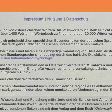
Impressum
|
Nutzung
|
Datenschutz
ung von österreichischen Wörtern. Als Volkswörterbuch stellt es nicht
nd über 1400 Wörter im Wörterbuch zu finden und über 10.000 Wörter w
rreich gebräuchlichen sprachlichen Besonderheiten der deutschen Spr
 Österreich gebräuchlichen bairischen und alemannischen Dialekte.
ber hinaus und bieten eine einzigartige Sammlung von Dialekten, Austr
schen Standardsprache sind, bedingt durch das bairische Dialektkonti
für den Aufnahmetest Psychologie
.
 Aussprache entstammen den in Österreich verbreiteten
Mundarten
und
chie entlehnt. Eine große Anzahl rechts- und verwaltungstechnischer
burgerreich zurück.
terreichischen Wortschatzes den kulinarischen Bereich.
lichen Standardvarietät noch unterschiedliche regionale Dialektforme
stark genutzt, finden aber keinen unmittelbaren Niederschlag in der S
Wissenschaft und Forschung mitinitiierte und für Schulen und Ämter d
dokumentiert das Vokabular der deutschen Sprache in Österreich seit
it verbundenen Seiten sind mit dem Verlag und dem Buch "
Österreic