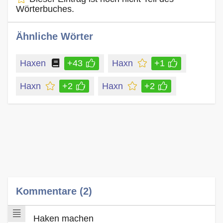
Wörterbuches.
Ähnliche Wörter
Haxen
+43
Haxn
+1
Haxn
+2
Haxn
+2
Kommentare (2)
Haken machen