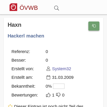
ÖVWB
Anmelden
Haxn
Hackerl machen
Wörterbuch
Hitparade
Referenz:
0
Besser:
0
Forum
Erstellt von:
System32
Erstellt am:
31.03.2009
Blog
Bekanntheit:
0%
Bewertungen:
1
0
Dieser Eintrag ist noch nicht Teil des