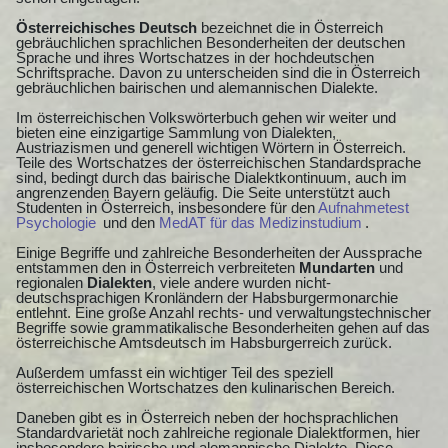
Österreichisches Deutsch
bezeichnet die in Österreich
gebräuchlichen sprachlichen Besonderheiten der deutschen
Sprache und ihres Wortschatzes in der hochdeutschen
Schriftsprache. Davon zu unterscheiden sind die in Österreich
gebräuchlichen bairischen und alemannischen Dialekte.
Im österreichischen Volkswörterbuch gehen wir weiter und
bieten eine einzigartige Sammlung von Dialekten,
Austriazismen und generell wichtigen Wörtern in Österreich.
Teile des Wortschatzes der österreichischen Standardsprache
sind, bedingt durch das bairische Dialektkontinuum, auch im
angrenzenden Bayern geläufig. Die Seite unterstützt auch
Studenten in Österreich, insbesondere für den
Aufnahmetest
Psychologie
und den
MedAT für das Medizinstudium
.
Einige Begriffe und zahlreiche Besonderheiten der Aussprache
entstammen den in Österreich verbreiteten
Mundarten
und
regionalen
Dialekten
, viele andere wurden nicht-
deutschsprachigen Kronländern der Habsburgermonarchie
entlehnt. Eine große Anzahl rechts- und verwaltungstechnischer
Begriffe sowie grammatikalische Besonderheiten gehen auf das
österreichische Amtsdeutsch im Habsburgerreich zurück.
Außerdem umfasst ein wichtiger Teil des speziell
österreichischen Wortschatzes den kulinarischen Bereich.
Daneben gibt es in Österreich neben der hochsprachlichen
Standardvarietät noch zahlreiche regionale Dialektformen, hier
insbesondere bairische und alemannische Dialekte. Diese