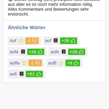
aus aber es ist noch mehr Information nötig.
Alles Kommentare und Bewertungen sehr
erwünscht.
Ähnliche Wörter
Auf
-1
auf
+35
aufa
+46
aufe
+28
auffa
-2
auffi
+9
aufi
+61