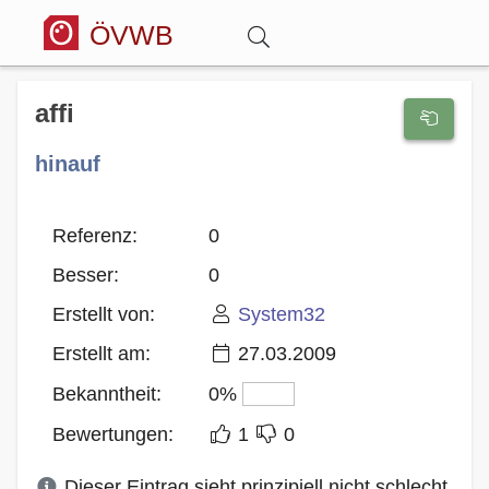
ÖVWB
Anmelden
affi
hinauf
Wörterbuch
Hitparade
Referenz:
0
Besser:
0
Forum
Erstellt von:
System32
Erstellt am:
27.03.2009
Blog
Bekanntheit:
0%
Bewertungen:
1
0
Dieser Eintrag sieht prinzipiell nicht schlecht