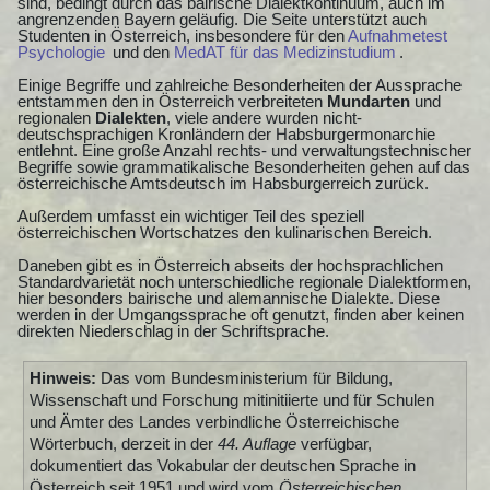
sind, bedingt durch das bairische Dialektkontinuum, auch im
angrenzenden Bayern geläufig. Die Seite unterstützt auch
Studenten in Österreich, insbesondere für den
Aufnahmetest
Psychologie
und den
MedAT für das Medizinstudium
.
Einige Begriffe und zahlreiche Besonderheiten der Aussprache
entstammen den in Österreich verbreiteten
Mundarten
und
regionalen
Dialekten
, viele andere wurden nicht-
deutschsprachigen Kronländern der Habsburgermonarchie
entlehnt. Eine große Anzahl rechts- und verwaltungstechnischer
Begriffe sowie grammatikalische Besonderheiten gehen auf das
österreichische Amtsdeutsch im Habsburgerreich zurück.
Außerdem umfasst ein wichtiger Teil des speziell
österreichischen Wortschatzes den kulinarischen Bereich.
Daneben gibt es in Österreich abseits der hochsprachlichen
Standardvarietät noch unterschiedliche regionale Dialektformen,
hier besonders bairische und alemannische Dialekte. Diese
werden in der Umgangssprache oft genutzt, finden aber keinen
direkten Niederschlag in der Schriftsprache.
Hinweis:
Das vom Bundesministerium für Bildung,
Wissenschaft und Forschung mitinitiierte und für Schulen
und Ämter des Landes verbindliche Österreichische
Wörterbuch, derzeit in der
44. Auflage
verfügbar,
dokumentiert das Vokabular der deutschen Sprache in
Österreich seit 1951 und wird vom
Österreichischen