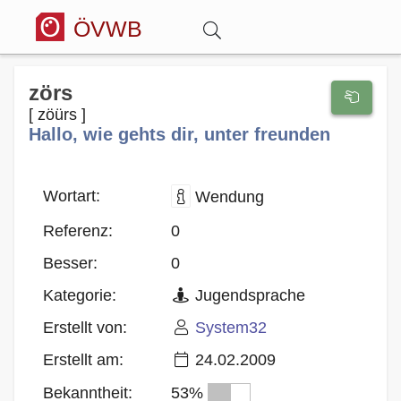
ÖVWB
Anmelden
zörs
[ zöürs ]
Hallo, wie gehts dir, unter freunden
Wörterbuch
Hitparade
Wortart:
Wendung
Referenz:
0
Forum
Besser:
0
Kategorie:
Jugendsprache
Blog
Erstellt von:
System32
Erstellt am:
24.02.2009
Bekanntheit:
53%