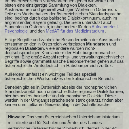
Im österreichischen Volkswörterbuch gehen wir weiter und
bieten eine einzigartige Sammlung von Dialekten,
Austriazismen und generell wichtigen Wörtern in Österreich.
Teile des Wortschatzes der österreichischen Standardsprache
sind, bedingt durch das bairische Dialektkontinuum, auch im
angrenzenden Bayern geläufig. Die Seite unterstützt auch
Studenten in Österreich, insbesondere für den
Aufnahmetest
Psychologie
und den
MedAT für das Medizinstudium
.
Einige Begriffe und zahlreiche Besonderheiten der Aussprache
entstammen den in Österreich verbreiteten
Mundarten
und
regionalen
Dialekten
, viele andere wurden nicht-
deutschsprachigen Kronländern der Habsburgermonarchie
entlehnt. Eine große Anzahl rechts- und verwaltungstechnischer
Begriffe sowie grammatikalische Besonderheiten gehen auf das
österreichische Amtsdeutsch im Habsburgerreich zurück.
Außerdem umfasst ein wichtiger Teil des speziell
österreichischen Wortschatzes den kulinarischen Bereich.
Daneben gibt es in Österreich abseits der hochsprachlichen
Standardvarietät noch unterschiedliche regionale Dialektformen,
hier besonders bairische und alemannische Dialekte. Diese
werden in der Umgangssprache sehr stark genutzt, finden aber
keinen unmittelbaren Niederschlag in der Schriftsprache.
Hinweis:
Das vom österreichischen Unterrichtsministerium
mitinitiierte und für Schulen und Ämter des Landes
verbindliche Österreichische Wörterbuch, derzeit in der
44.