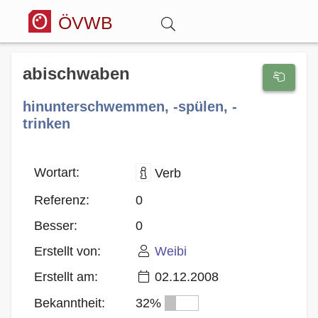
ÖVWB
Anmelden
abischwaben
hinunterschwemmen, -spülen, -
Wörterbuch
trinken
Hitparade
Wortart:
Verb
Forum
Referenz:
0
Besser:
0
Blog
Erstellt von:
Weibi
Erstellt am:
02.12.2008
Bekanntheit:
32%