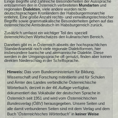
Einige Begriffe und zahlreiche Besonderheiten der Aussprache
entstammen den in Österreich verbreiteten
Mundarten
und
regionalen
Dialekten
, viele andere wurden nicht-
deutschsprachigen Kronländern der Habsburgermonarchie
entlehnt. Eine große Anzahl rechts- und verwaltungstechnischer
Begriffe sowie grammatikalische Besonderheiten gehen auf das
österreichische Amtsdeutsch im Habsburgerreich zurück.
Zusätzlich umfasst ein wichtiger Teil des speziell
österreichischen Wortschatzes den kulinarischen Bereich.
Daneben gibt es in Österreich abseits der hochsprachlichen
Standardvarietät noch viele regionale Dialektformen, hier
insbesondere bairische und alemannische Dialekte. Diese
werden in der Umgangssprache oft genutzt, finden aber keinen
direkten Niederschlag in der Schriftsprache.
Hinweis:
Das vom Bundesministerium für Bildung,
Wissenschaft und Forschung mitinitiierte und für Schulen
und Ämter des Landes verbindliche Österreichische
Wörterbuch, derzeit in der
44. Auflage
verfügbar,
dokumentiert das Vokabular der deutschen Sprache in
Österreich seit 1951 und wird vom
Österreichischen
Bundesverlag (ÖBV)
herausgegeben. Unsere Seiten und
alle damit verbundenen Seiten sind mit dem Verlag und dem
Buch "
Österreichisches Wörterbuch
" in
keiner Weise