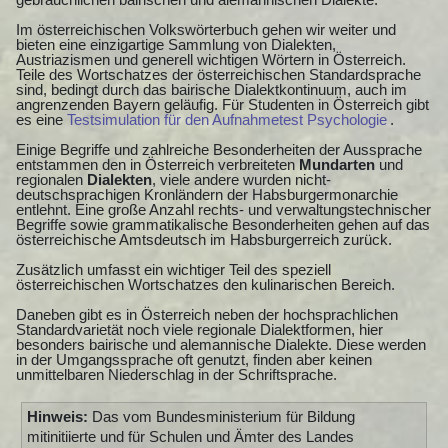
Im österreichischen Volkswörterbuch gehen wir weiter und
bieten eine einzigartige Sammlung von Dialekten,
Austriazismen und generell wichtigen Wörtern in Österreich.
Teile des Wortschatzes der österreichischen Standardsprache
sind, bedingt durch das bairische Dialektkontinuum, auch im
angrenzenden Bayern geläufig. Für Studenten in Österreich gibt
es eine
Testsimulation für den Aufnahmetest Psychologie
.
Einige Begriffe und zahlreiche Besonderheiten der Aussprache
entstammen den in Österreich verbreiteten
Mundarten
und
regionalen
Dialekten
, viele andere wurden nicht-
deutschsprachigen Kronländern der Habsburgermonarchie
entlehnt. Eine große Anzahl rechts- und verwaltungstechnischer
Begriffe sowie grammatikalische Besonderheiten gehen auf das
österreichische Amtsdeutsch im Habsburgerreich zurück.
Zusätzlich umfasst ein wichtiger Teil des speziell
österreichischen Wortschatzes den kulinarischen Bereich.
Daneben gibt es in Österreich neben der hochsprachlichen
Standardvarietät noch viele regionale Dialektformen, hier
besonders bairische und alemannische Dialekte. Diese werden
in der Umgangssprache oft genutzt, finden aber keinen
unmittelbaren Niederschlag in der Schriftsprache.
Hinweis:
Das vom Bundesministerium für Bildung
mitinitiierte und für Schulen und Ämter des Landes