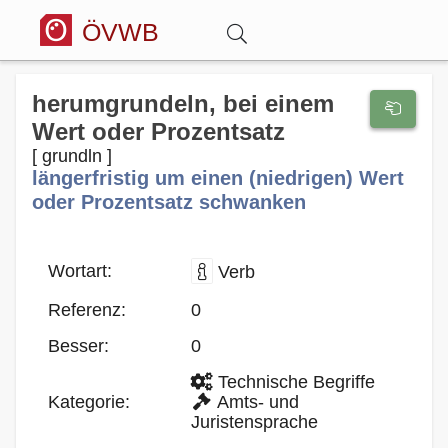
ÖVWB
Anmelden
herumgrundeln, bei einem
Wert oder Prozentsatz
Wörterbuch
[ grundln ]
längerfristig um einen (niedrigen) Wert
oder Prozentsatz schwanken
Hitparade
Wortart:
Verb
Forum
Referenz:
0
Blog
Besser:
0
Technische Begriffe
Kategorie:
Amts- und
Juristensprache