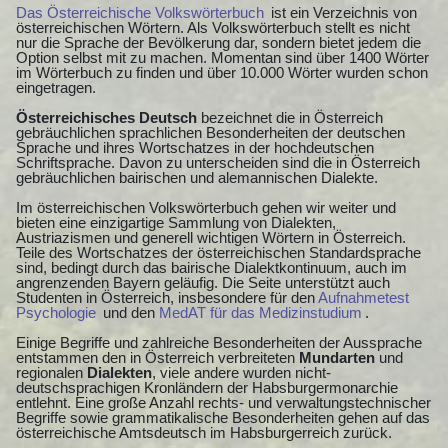
Das Österreichische Volkswörterbuch
ist ein Verzeichnis von
österreichischen Wörtern. Als Volkswörterbuch stellt es nicht
nur die Sprache der Bevölkerung dar, sondern bietet jedem die
Option selbst mit zu machen. Momentan sind über 1400 Wörter
im Wörterbuch zu finden und über 10.000 Wörter wurden schon
eingetragen.
Österreichisches Deutsch
bezeichnet die in Österreich
gebräuchlichen sprachlichen Besonderheiten der deutschen
Sprache und ihres Wortschatzes in der hochdeutschen
Schriftsprache. Davon zu unterscheiden sind die in Österreich
gebräuchlichen bairischen und alemannischen Dialekte.
Im österreichischen Volkswörterbuch gehen wir weiter und
bieten eine einzigartige Sammlung von Dialekten,
Austriazismen und generell wichtigen Wörtern in Österreich.
Teile des Wortschatzes der österreichischen Standardsprache
sind, bedingt durch das bairische Dialektkontinuum, auch im
angrenzenden Bayern geläufig. Die Seite unterstützt auch
Studenten in Österreich, insbesondere für den
Aufnahmetest
Psychologie
und den
MedAT für das Medizinstudium
.
Einige Begriffe und zahlreiche Besonderheiten der Aussprache
entstammen den in Österreich verbreiteten
Mundarten
und
regionalen
Dialekten
, viele andere wurden nicht-
deutschsprachigen Kronländern der Habsburgermonarchie
entlehnt. Eine große Anzahl rechts- und verwaltungstechnischer
Begriffe sowie grammatikalische Besonderheiten gehen auf das
österreichische Amtsdeutsch im Habsburgerreich zurück.