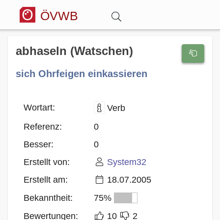
ÖVWB
Anmelden
abhaseln (Watschen)
sich Ohrfeigen einkassieren
Wörterbuch
Hitparade
Wortart:
Verb
Referenz:
0
Forum
Besser:
0
Erstellt von:
System32
Blog
Erstellt am:
18.07.2005
Bekanntheit:
75%
Bewertungen:
10
2