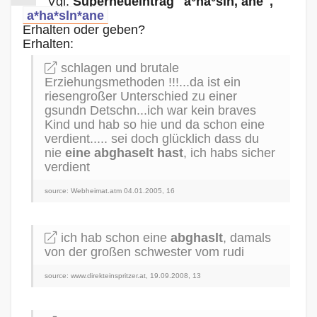
Vgl.
Superneueintrag "a°ha°sln, ane",
a*ha*sln*ane
Erhalten oder geben?
Erhalten:
schlagen und brutale
Erziehungsmethoden !!!...da ist ein
riesengroßer Unterschied zu einer
gsundn Detschn...ich war kein braves
Kind und hab so hie und da schon eine
verdient..... sei doch glücklich dass du
nie
eine abghaselt hast
, ich habs sicher
verdient
source: Webheimat.atm 04.01.2005, 16
ich hab schon eine
abghaslt
, damals
von der großen schwester vom rudi
source: www.direkteinspritzer.at, 19.09.2008, 13