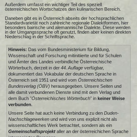
Außerdem umfasst ein wichtiger Teil des speziell
österreichischen Wortschatzes den kulinarischen Bereich.
Daneben gibt es in Österreich abseits der hochsprachlichen
Standardvarietät noch zahlreiche regionale Dialektformen, hier
besonders bairische und alemannische Dialekte. Diese werden
in der Umgangssprache oft genutzt, finden aber keinen direkten
Niederschlag in der Schriftsprache.
Hinweis:
Das vom Bundesministerium für Bildung,
Wissenschaft und Forschung mitinitiierte und für Schulen
und Ämter des Landes verbindliche Österreichische
Wörterbuch, derzeit in der
44. Auflage
verfügbar,
dokumentiert das Vokabular der deutschen Sprache in
Österreich seit 1951 und wird vom
Österreichischen
Bundesverlag (ÖBV)
herausgegeben. Unsere Seiten und
alle damit verbundenen Dienste sind mit dem Verlag und
dem Buch "
Österreichisches Wörterbuch
" in
keiner Weise
verbunden
.
Unsere Seite hat auch keine Verbindung zu den
Duden-
Nachschlagewerken
und wird von uns explizit nicht als
wissenschaftliches Werk betrachtet, sondern als ein
Gemeinschaftsprojekt
aller an der österreichichen Sprache