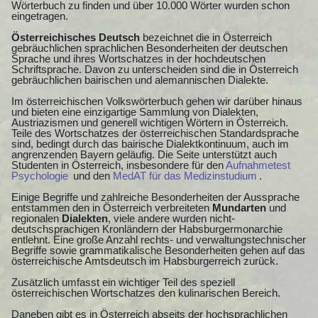
Wörterbuch zu finden und über 10.000 Wörter wurden schon
eingetragen.
Österreichisches Deutsch
bezeichnet die in Österreich
gebräuchlichen sprachlichen Besonderheiten der deutschen
Sprache und ihres Wortschatzes in der hochdeutschen
Schriftsprache. Davon zu unterscheiden sind die in Österreich
gebräuchlichen bairischen und alemannischen Dialekte.
Im österreichischen Volkswörterbuch gehen wir darüber hinaus
und bieten eine einzigartige Sammlung von Dialekten,
Austriazismen und generell wichtigen Wörtern in Österreich.
Teile des Wortschatzes der österreichischen Standardsprache
sind, bedingt durch das bairische Dialektkontinuum, auch im
angrenzenden Bayern geläufig. Die Seite unterstützt auch
Studenten in Österreich, insbesondere für den
Aufnahmetest
Psychologie
und den
MedAT für das Medizinstudium
.
Einige Begriffe und zahlreiche Besonderheiten der Aussprache
entstammen den in Österreich verbreiteten
Mundarten
und
regionalen
Dialekten
, viele andere wurden nicht-
deutschsprachigen Kronländern der Habsburgermonarchie
entlehnt. Eine große Anzahl rechts- und verwaltungstechnischer
Begriffe sowie grammatikalische Besonderheiten gehen auf das
österreichische Amtsdeutsch im Habsburgerreich zurück.
Zusätzlich umfasst ein wichtiger Teil des speziell
österreichischen Wortschatzes den kulinarischen Bereich.
Daneben gibt es in Österreich abseits der hochsprachlichen