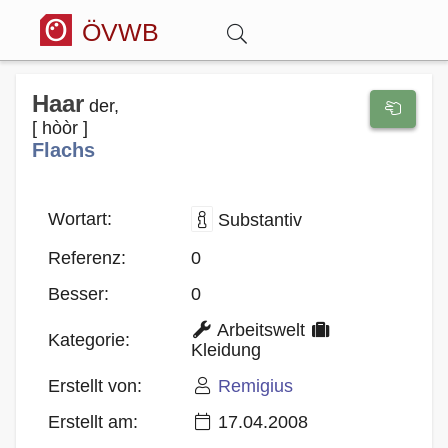
ÖVWB
Anmelden
Haar
der,
[ hòòr ]
Flachs
Wörterbuch
Hitparade
Wortart:
Substantiv
Referenz:
0
Forum
Besser:
0
Arbeitswelt
Blog
Kategorie:
Kleidung
Erstellt von:
Remigius
Erstellt am:
17.04.2008